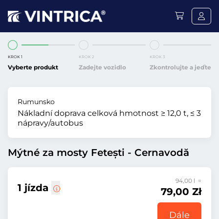
KROK 1
KROK 2
KROK 3
Vyberte produkt
Zadejte vozidlo
Zkontrolujte a jeďte
Rumunsko
Nákladní doprava celková hmotnost ≥ 12,0 t, ≤ 3
nápravy/autobus
Mýtné za mosty Fetești - Cernavodă
94,00 l =
1 jízda
79,00 Zł
Dále