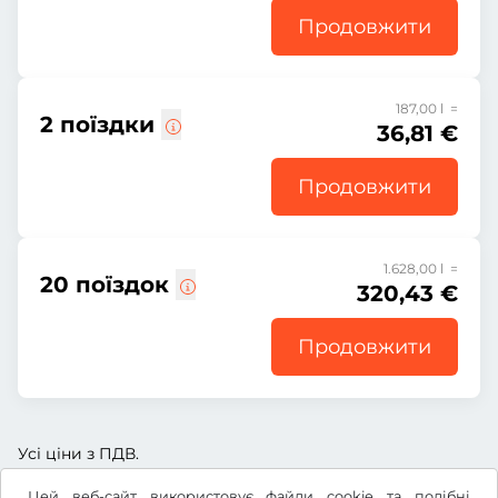
Продовжити
187,00 l =
2 поїздки
36,81 €
Продовжити
1.628,00 l =
20 поїздок
320,43 €
Продовжити
Усі ціни з ПДВ.
Цей веб-сайт використовує файли cookie та подібні