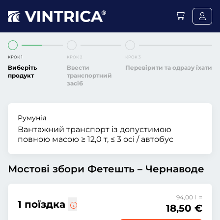
КРОК 1
КРОК 2
КРОК 3
Виберіть
Ввести
Перевірити та одразу їхати
продукт
транспортний
засіб
Румунія
Вантажний транспорт із допустимою
повною масою ≥ 12,0 т, ≤ 3 осі / автобус
Мостові збори Фетешть – Чернаводе
94,00 l =
1 поїздка
18,50 €