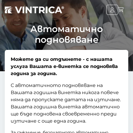
Автоматично
подновяване
Можете да си отдъхнете - с нашата
услуга Вашата е-винетка се подновява
година за година.
С автоматичното подновяване на
Вашата годишна винетка никога повече
няма да пропускате датата на изтичане.
Вашата годишна винетка автоматично
ще бъде подновена своевременно преди
изтичане с още една година.
За съжаление, безплатното автоматично