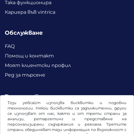
Така функционира
Кариера във vintrica
Обслужване
FAQ
Помощ и контакт
Моят клиентски профил
Ред за търсене
Facebook
Instagram
Този уебсайт използва бисквитки и подобни
технологии. Някои бисквитки са задължителни, други
се използват от нас, както и от трети страни за
анализи, ретаргетинг и представяне на
персонализирани съдържания и реклама. Третите
страни обединяват тази информация по възможност с