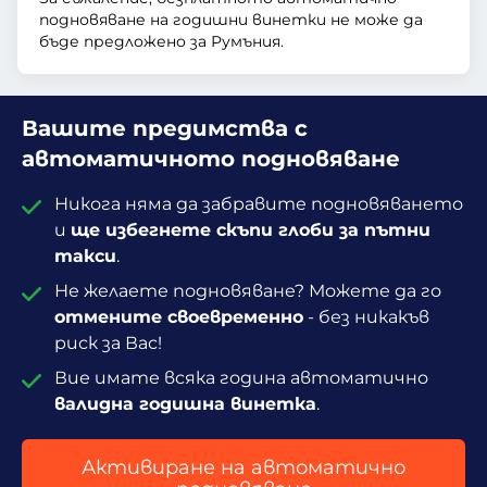
подновяване на годишни винетки не може да
бъде предложено за Румъния.
Вашите предимства с
автоматичното подновяване
Никога няма да забравите подновяването
и
ще избегнете скъпи глоби за пътни
такси
.
Не желаете подновяване? Можете да го
отмените своевременно
- без никакъв
риск за Вас!
Вие имате всяка година автоматично
валидна годишна винетка
.
Активиране на автоматично