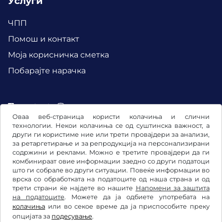
Услуги
ЧПП
Помош и контакт
Mоја корисничка сметка
Побарајте нарачка
Facebook
Instagram
Оваа веб-страница користи колачиња и слични
технологии. Некои колачиња се од суштинска важност, а
други ги користиме ние или трети провајдери за анализи,
за ретаргетирање и за репродукција на персонализирани
содржини и реклами. Можно е третите провајдери да ги
комбинираат овие информации заедно со други податоци
што ги собрале во други ситуации. Повеќе информации во
врска со обработката на податоците од наша страна и од
трети страни ќе најдете во нашите
Напомени за заштита
на податоците
. Можете да ја одбиете употребата на
колачиња
или во секое време да ја приспособите преку
Општи услови и правила / Право на откажување
опцијата за
подесување
.