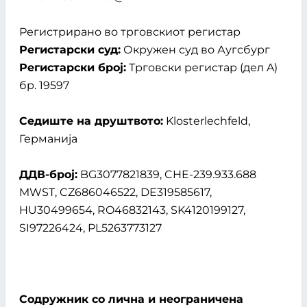
Регистрирано во трговскиот регистар
Регистарски суд:
Окружен суд во Аугсбург
Регистарски број:
Трговски регистар (дел A)
бр. 19597
Седиште на друштвото:
Klosterlechfeld,
Германија
ДДВ-број:
BG3077821839, CHE-239.933.688
MWST, CZ686046522, DE319585617,
HU30499654, RO46832143, SK4120199127,
SI97226424, PL5263773127
Содружник со лична и неограничена