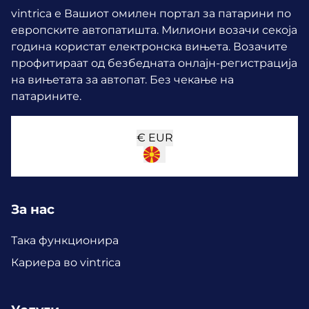
vintrica е Вашиот омилен портал за патарини по
европските автопатишта. Милиони возачи секоја
година користат електронска вињета.
Возачите
профитираат од безбедната онлајн-регистрација
на вињетата за автопат. Без чекање на
патарините.
€
EUR
За нас
Така функционира
Кариера во vintrica