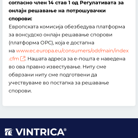
согласно член 14 став 1 од Регулативата за
онлајн решавање на потрошувачки
спорови:
Европската комисија обезбедува платформа
за вонсудско онлајн решавање спорови
(платформа ОРС), која е достапна
на
www.ec.europa.eu/consumers/odr/main/index
.cfm
. Нашата адреса за е-пошта е наведена
во ова правно известување. Ниту сме
обврзани ниту сме подготвени да
учествуваме во постапка за решавање
спорови.