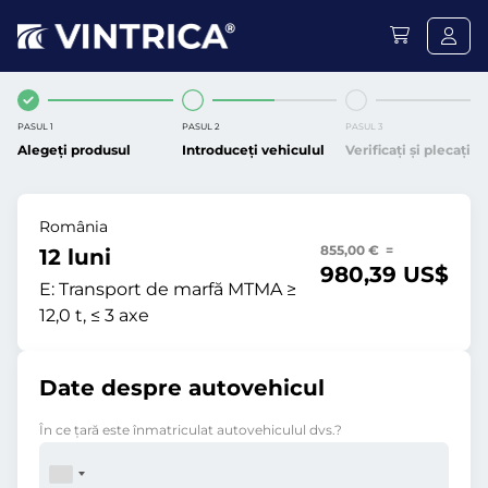
PASUL 1
PASUL 2
PASUL 3
Alegeți produsul
Introduceți vehiculul
Verificați și plecați
România
855,00 € =
12 luni
980,39 US$
E:
Transport de marfă MTMA ≥
12,0 t, ≤ 3 axe
Date despre autovehicul
În ce ţară este înmatriculat autovehiculul dvs.?