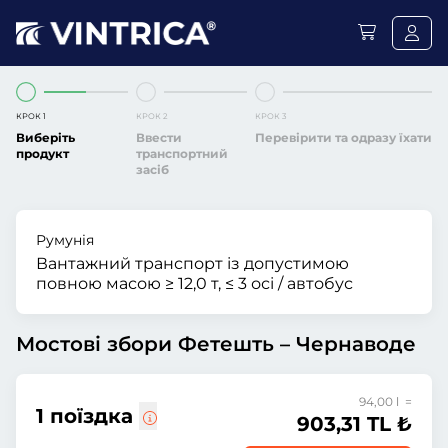
КРОК 1
КРОК 2
КРОК 3
Виберіть
Ввести
Перевірити та одразу їхати
продукт
транспортний
засіб
Румунія
Вантажний транспорт із допустимою
повною масою ≥ 12,0 т, ≤ 3 осі / автобус
Мостові збори Фетешть – Чернаводе
94,00 l =
1 поїздка
903,31 TL ₺