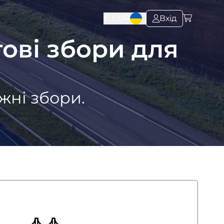
€
EUR
Вхід
тові збори для
жні збори.