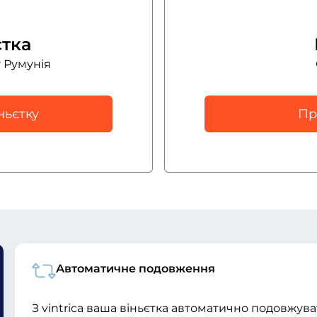
єтка
 Румунія
ньєтку
Пр
Автоматичне подовження
З vintrica ваша віньєтка автоматично подовжув