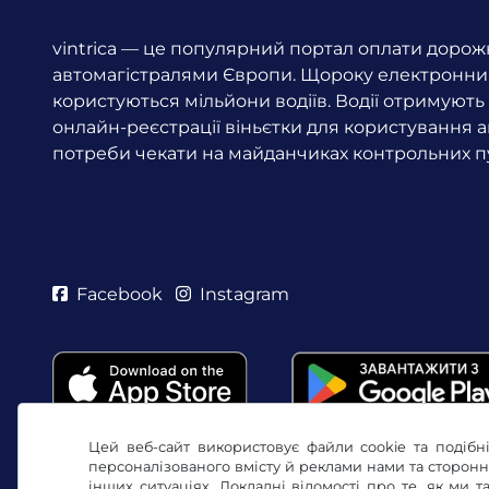
vintrica — це популярний портал оплати дорожн
автомагістралями Європи. Щороку електронни
користуються мільйони водіїв.
Водії отримують 
онлайн-реєстрації віньєтки для користування 
потреби чекати на майданчиках контрольних пу
Facebook
Instagram
Цей веб-сайт використовує файли cookie та подібні
персоналізованого вмісту й реклами нами та сторон
інших ситуаціях. Докладні відомості про те, як ми