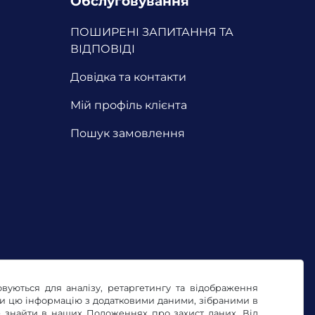
Обслуговування
ПОШИРЕНІ ЗАПИТАННЯ ТА
ВІДПОВІДІ
Довідка та контакти
Мій профіль клієнта
Пошук замовлення
овуються для аналізу, ретаргетингу та відображення
ти цю інформацію з додатковими даними, зібраними в
те знайти в наших
Положеннях про захист даних
. Від