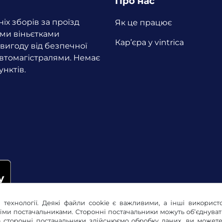
Про нас
іх зборів за проїзд
Як це працює
ми віньєтками
Кар’єра у vintrica
вигоду від безпечної
автомагістралями. Немає
нктів.
 технології. Деякі файли cookie є важливими, а інші використ
німи постачальниками. Сторонні постачальники можуть об’єднува
 та сторонні постачальники здійснюємо обробку даних, ви може