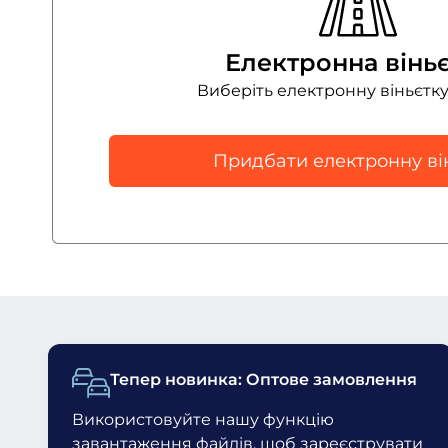
Електронна вінь
Виберіть електронну віньєтку
Придбати електронну ві
Тепер новинка: Оптове замовлення
Використовуйте нашу функцію
завантаження файлів
, щоб зареєструвати