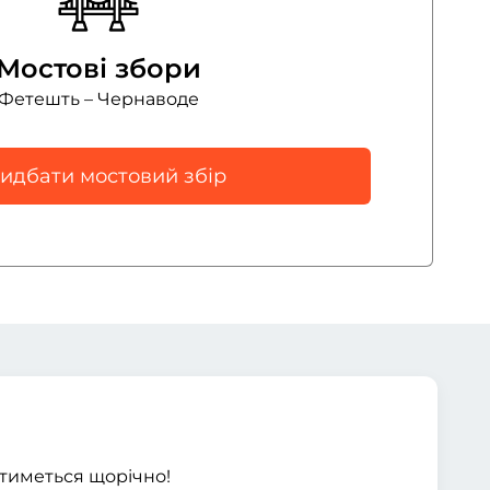
Мостові збори
Фетешть – Чернаводе
идбати мостовий збір
атиметься щорічно!