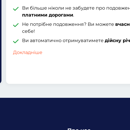
Ви більше ніколи не забудете про подовже
платними дорогами
.
Не потрібне подовження? Ви можете
вчасн
себе!
Ви автоматично отримуватимете
дійсну рі
Докладніше