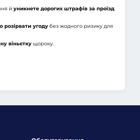
ння й
уникнете дорогих штрафів за проїзд
о розірвати угоду
без жодного ризику для
чну віньєтку
щороку.