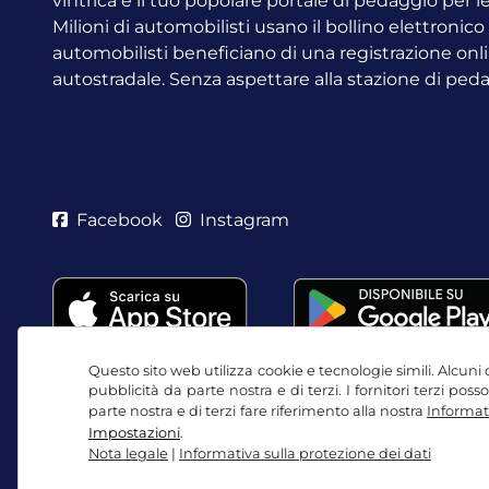
vintrica è il tuo popolare portale di pedaggio per 
Milioni di automobilisti usano il bollino elettronic
automobilisti beneficiano di una registrazione onli
autostradale. Senza aspettare alla stazione di ped
Facebook
Instagram
Questo sito web utilizza cookie e tecnologie simili. Alcuni c
pubblicità da parte nostra e di terzi. I fornitori terzi po
parte nostra e di terzi fare riferimento alla nostra
Informati
Impostazioni
.
Nota legale
|
Informativa sulla protezione dei dati
CGC / Diritto di recesso
Informativa sulla protezio