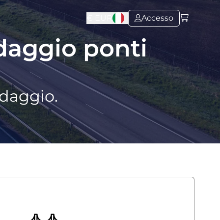
€
EUR
Accesso
daggio ponti
edaggio.