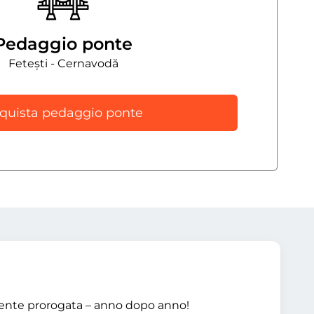
Pedaggio ponte
Fetești - Cernavodă
quista pedaggio ponte
mente prorogata – anno dopo anno!