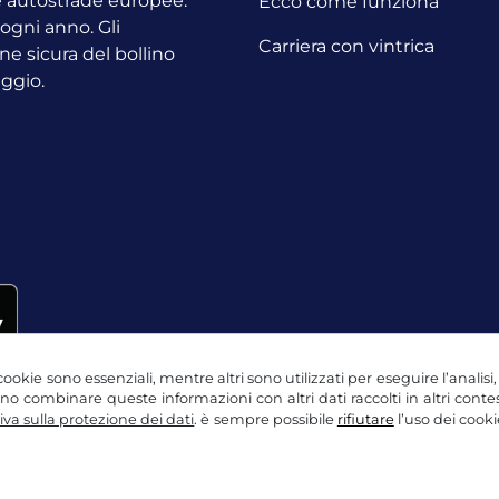
le autostrade europee.
Ecco come funziona
o ogni anno.
Gli
Carriera con vintrica
ne sicura del bollino
aggio.
ookie sono essenziali, mentre altri sono utilizzati per eseguire l’analisi
ssono combinare queste informazioni con altri dati raccolti in altri con
va sulla protezione dei dati
. è sempre possibile
rifiutare
l’uso dei cooki
ne dei dati
Impostazioni dei cookie
Nota legale