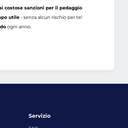
ai costose sanzioni per il pedaggio
.
mpo utile
- senza alcun rischio per te!
ido
ogni anno.
Servizio