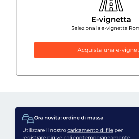
E-vignetta
Seleziona la e-vignetta Ro
Acquista una e-vignet
Ora novità: ordine di massa
Utilizzare il nostro
caricamento di file
per
registrare più veicoli contemporaneamente.