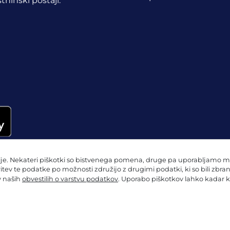
tninski postaji.
e. Nekateri piškotki so bistvenega pomena, druge pa uporabljamo mi in
ritev te podatke po možnosti združijo z drugimi podatki, ki so bili zbra
 v naših
obvestilih o varstvu podatkov
. Uporabo piškotkov lahko kadar k
 o varstvu podatkov
Nastavitve piškotkov
Kolofon