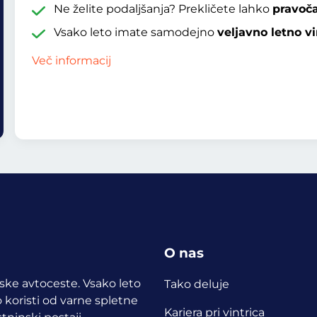
Ne želite podaljšanja? Prekličete lahko
pravoč
Vsako leto imate samodejno
veljavno letno vi
Več informacij
O nas
opske avtoceste. Vsako leto
Tako deluje
 koristi od varne spletne
Kariera pri vintrica