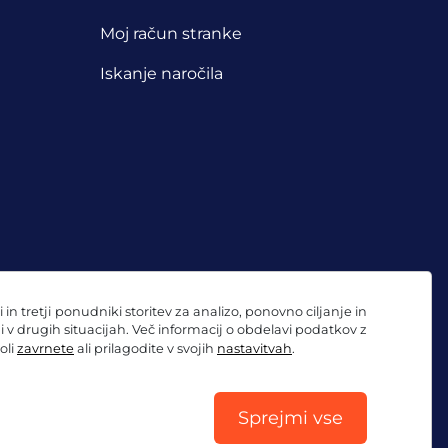
Moj račun stranke
Iskanje naročila
 tretji ponudniki storitev za analizo, ponovno ciljanje in
ni v drugih situacijah. Več informacij o obdelavi podatkov z
oli
zavrnete
ali prilagodite v svojih
nastavitvah
.
Sprejmi vse