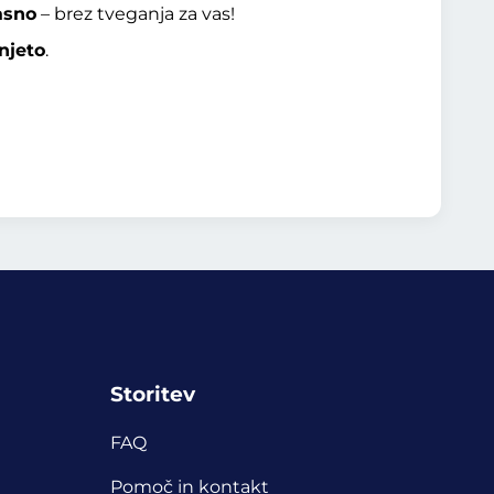
asno
– brez tveganja za vas!
njeto
.
Storitev
FAQ
Pomoč in kontakt