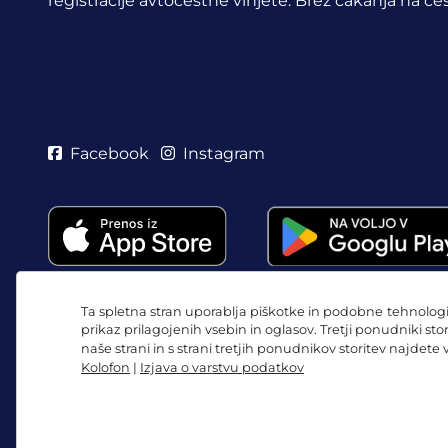
registracije avtocestne vinjete. Brez čakanja na ces
Facebook
Instagram
Ta spletna stran uporablja piškotke in podobne tehnologij
prikaz prilagojenih vsebin in oglasov. Tretji ponudniki sto
naše strani in s strani tretjih ponudnikov storitev najdete
Kolofon
|
Izjava o varstvu podatkov
Splošni pogoji poslovanja/preklicna pravica
Izjava