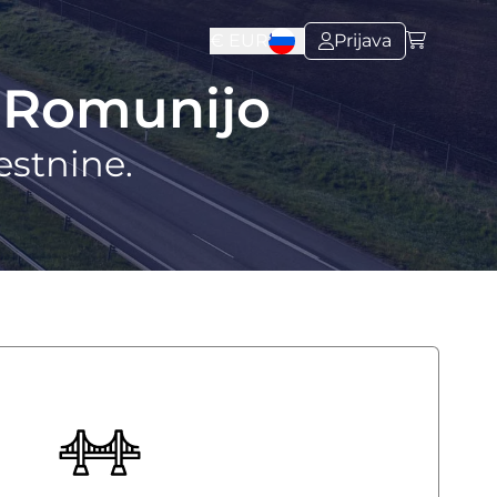
€
EUR
Prijava
a Romunijo
estnine.