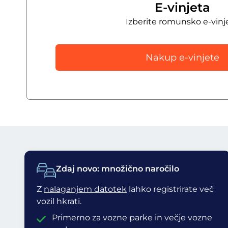
E-vinjeta
Izberite romunsko e-vinj
Nakup e-vinjete
Zdaj novo: množično naročilo
Z
nalaganjem datotek
lahko registrirate več
vozil hkrati.
Primerno za vozne parke in večje vozne