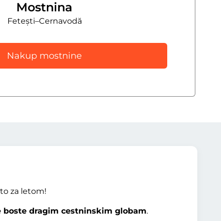
Mostnina
Fetești–Cernavodă
Nakup mostnine
eto za letom!
se boste dragim cestninskim globam
.