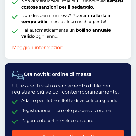
Non dimenticherai mai più il rinnovo ed
eviterai
costose sanzioni per il pedaggio
.
Non desideri il rinnovo? Puoi
annullarlo in
tempo utile
- senza alcun rischio per te!
Hai automaticamente un
bollino annuale
valido
ogni anno.
Maggiori informazioni
Ora novità: ordine di massa
Utilizzare il nostro
caricamento di file
per
registrare più veicoli contemporaneamente.
Adatto per flotte e flotte di veicoli più grandi.
Registrazione in un solo processo d'ordine.
Pagamento online veloce e sicuro.