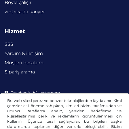
Böyle çalışır
vintrica'da kariyer
Hizmet
SSS
Yardım & iletişim
Müşteri hesabım
Sipariş arama
Facebook
Instagram
Bu web sitesi çerez ve benzer teknolojilerden faydalanır. Kimi
çerezler asli öneme sahipken, kimileri bizim tarafımızdan ve
üçüncü taraflarca analiz, yeniden hedefleme ve
kişiselleştirilmiş içerik ve reklamların görüntülenmesi için
kullanılır. Üçüncü taraf sağlayıcılar, bu bilgileri başka
durumlarda toplanan diğer verilerle birleştirebilir. Bizim