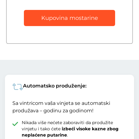
Kupovina mostarine
Automatsko produženje:
Sa vintricom vaša vinjeta se automatski
produžava – godinu za godinom!
Nikada više nećete zaboraviti da produžite
vinjetu i tako ćete
izbeći visoke kazne zbog
neplaćene putarine
.