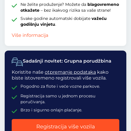
Ne želite produženje? Možete da
blagovremeno
otkažete
– bez ikakvog rizika sa vaše strane!
Svake godine automatski dobijate
važeću
godišnju vinjetu
.
Više informacija
Sadašnji novitet: Grupna porudžbina
Koristite naše
otpremanje podataka
kako
biste istovremeno registrovali više vozila.
Pogodno za flote i veće vozne parkove.
Registracija samo u jednom procesu
poručivanja.
Brzo i sigurno onlajn plaćanje.
Registracija više vozila