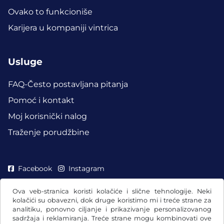
Ovako to funkcioniše
Karijera u kompaniji vintrica
Usluge
FAQ-Često postavljana pitanja
Pomoć i kontakt
Moj korisnički nalog
Traženje porudžbine
Facebook
Instagram
Ova veb-stranica koristi kolačiće i slične tehnologije. Neki
kolačići su obavezni, dok druge koristimo mi i treće strane za
analitiku, ponovno ciljanje i prikazivanje personalizovanog
sadržaja i reklamiranja. Treće strane mogu kombinovati ove