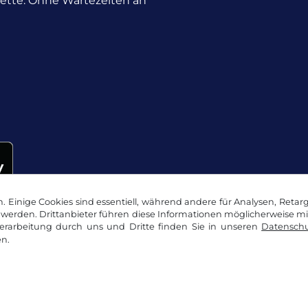
nette. Ohne Wartezeiten an
 Einige Cookies sind essentiell, während andere für Analysen, Retar
werden. Drittanbieter führen diese Informationen möglicherweise m
rarbeitung durch uns und Dritte finden Sie in unseren
Datenschu
n.
okie Einstellungen
Impressum