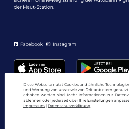
sicheren Online-Registrierung der Autobahn Vig
der Maut-Station.
Facebook
Instagram
Diese Webseite nutzt Cookies und ähnliche Technologien.
und Werbung von uns sowie von Drittanbietern genutzt 
erhoben worden sind. Mehr Informationen zur Datenve
ablehnen
oder jederzeit über Ihre
Einstellungen
anpasse
Impressum
|
Datenschutzerklärung
AGB / Widerrufsrecht
Datenschutzerklärung
Co