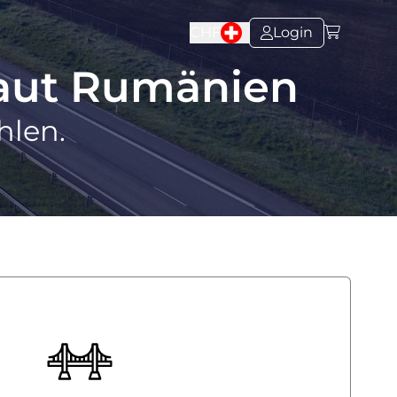
CHF
Login
aut Rumänien
hlen.