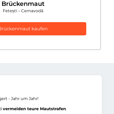
Brückenmaut
Fetești – Cernavodă
Brückenmaut kaufen
gert - Jahr um Jahr!
nd
vermeiden teure Mautstrafen
.