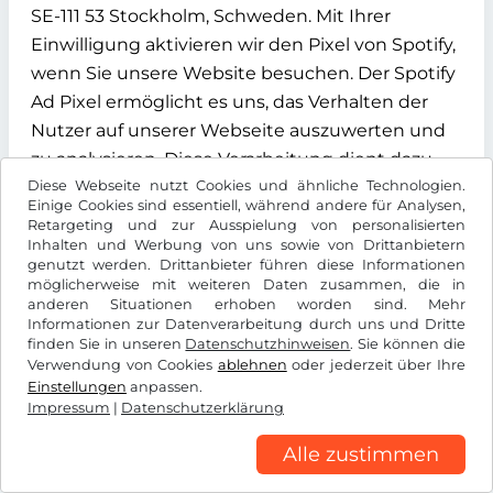
SE-111 53 Stockholm, Schweden. Mit Ihrer
Einwilligung aktivieren wir den Pixel von Spotify,
wenn Sie unsere Website besuchen. Der Spotify
Ad Pixel ermöglicht es uns, das Verhalten der
Nutzer auf unserer Webseite auszuwerten und
zu analysieren. Diese Verarbeitung dient dazu,
Diese Webseite nutzt Cookies und ähnliche Technologien.
Inhalte effizient auszuliefern und die
Einige Cookies sind essentiell, während andere für Analysen,
Wirksamkeit unserer Werbemaßnahmen zu
Retargeting und zur Ausspielung von personalisierten
überprüfen.
Inhalten und Werbung von uns sowie von Drittanbietern
genutzt werden. Drittanbieter führen diese Informationen
möglicherweise mit weiteren Daten zusammen, die in
Die Verarbeitung erfolgt auf Grundlage Ihrer
anderen Situationen erhoben worden sind. Mehr
Einwilligung gemäß Art. 6 Abs. 1 lit. a DSGVO, die
Informationen zur Datenverarbeitung durch uns und Dritte
finden Sie in unseren
Datenschutzhinweisen
. Sie können die
Sie über unser Cookie-Banner erteilen können.
Verwendung von Cookies
ablehnen
oder jederzeit über Ihre
Sie können Ihre Einwilligung jederzeit mit
Einstellungen
anpassen.
Wirkung für die Zukunft widerrufen, indem Sie
Impressum
|
Datenschutzerklärung
die Cookie-Einstellungen auf unserer Webseite
Alle zustimmen
anpassen.