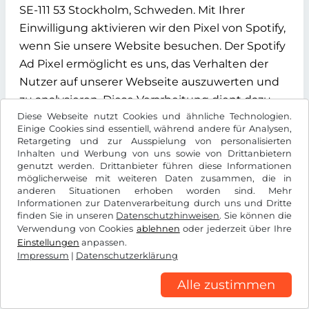
SE-111 53 Stockholm, Schweden. Mit Ihrer
Einwilligung aktivieren wir den Pixel von Spotify,
wenn Sie unsere Website besuchen. Der Spotify
Ad Pixel ermöglicht es uns, das Verhalten der
Nutzer auf unserer Webseite auszuwerten und
zu analysieren. Diese Verarbeitung dient dazu,
Diese Webseite nutzt Cookies und ähnliche Technologien.
Inhalte effizient auszuliefern und die
Einige Cookies sind essentiell, während andere für Analysen,
Wirksamkeit unserer Werbemaßnahmen zu
Retargeting und zur Ausspielung von personalisierten
überprüfen.
Inhalten und Werbung von uns sowie von Drittanbietern
genutzt werden. Drittanbieter führen diese Informationen
möglicherweise mit weiteren Daten zusammen, die in
Die Verarbeitung erfolgt auf Grundlage Ihrer
anderen Situationen erhoben worden sind. Mehr
Einwilligung gemäß Art. 6 Abs. 1 lit. a DSGVO, die
Informationen zur Datenverarbeitung durch uns und Dritte
finden Sie in unseren
Datenschutzhinweisen
. Sie können die
Sie über unser Cookie-Banner erteilen können.
Verwendung von Cookies
ablehnen
oder jederzeit über Ihre
Sie können Ihre Einwilligung jederzeit mit
Einstellungen
anpassen.
Wirkung für die Zukunft widerrufen, indem Sie
Impressum
|
Datenschutzerklärung
die Cookie-Einstellungen auf unserer Webseite
Alle zustimmen
anpassen.