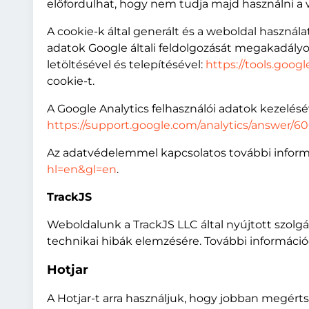
előfordulhat, hogy nem tudja majd használni a w
A cookie-k által generált és a weboldal használ
adatok Google általi feldolgozását megakadályoz
letöltésével és telepítésével:
https://tools.goo
cookie-t.
A Google Analytics felhasználói adatok kezelés
https://support.google.com/analytics/answer/
Az adatvédelemmel kapcsolatos további inform
hl=en&gl=en
.
TrackJS
Weboldalunk a TrackJS LLC által nyújtott szolgál
technikai hibák elemzésére. További információ
Hotjar
A Hotjar-t arra használjuk, hogy jobban megérts