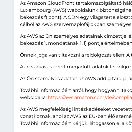
Az Amazon CloudFront tartalomszolgáltató hál
Luxembourg (AWS) weboldalunk biztonságának é
bekezdés f) pont). A CDN egy világszerte eloszto
célból az AWS szervernaplófájlokban személyes a
Az AWS az Ön személyes adatainak címzettje, és
bekezdés 1. mondatának 1. f) pontja értelmébe
Önnek joga van tiltakozni a feldolgozás ellen. 
Az e szakasz szerint megadott adatok feldolgoz
Az Ön személyes adatait az AWS addig tárolja, a
További információért arról, hogy hogyan tiltako
weboldalra:
https://aws.amazon.com/de/complia
Az AWS megfelelőségi intézkedéseket vezetett
vonatkoznak, ahol az AWS az EU-ban élő személy
További információért kérjük, látogasson el a 