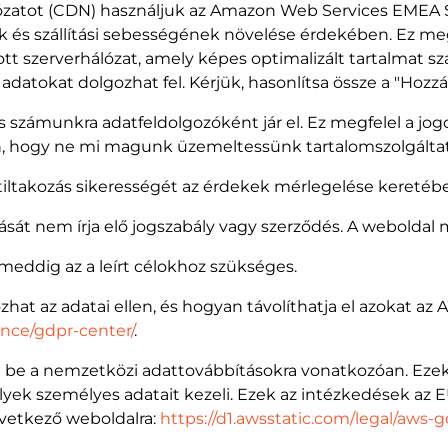
ózatot (CDN) használjuk az Amazon Web Services EMEA S
s szállítási sebességének növelése érdekében. Ez megf
tt szerverhálózat, amely képes optimalizált tartalmat szá
datokat dolgozhat fel. Kérjük, hasonlítsa össze a "Hozzá
 számunkra adatfeldolgozóként jár el. Ez megfelel a jogo
n, hogy ne mi magunk üzemeltessünk tartalomszolgáltat
A tiltakozás sikerességét az érdekek mérlegelése keretébe
ását nem írja elő jogszabály vagy szerződés. A weboldal
meddig az a leírt célokhoz szükséges.
zhat az adatai ellen, és hogyan távolíthatja el azokat az 
nce/gdpr-center/
.
 be a nemzetközi adattovábbításokra vonatkozóan. Eze
ek személyes adatait kezeli. Ezek az intézkedések az EU
következő
weboldalra:
https://d1.awsstatic.com/legal/aw