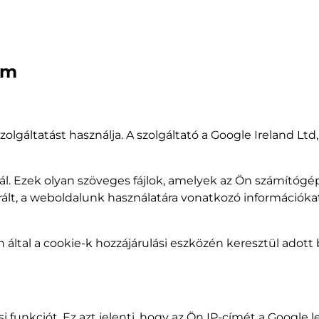
ám
olgáltatást használja. A szolgáltató a Google Ireland Ltd
ál. Ezek olyan szöveges fájlok, amelyek az Ön számítógé
rált, a weboldalunk használatára vonatkozó információkat
által a cookie-k hozzájárulási eszközén keresztül adott be
 funkciót. Ez azt jelenti, hogy az Ön IP-címét a Google l