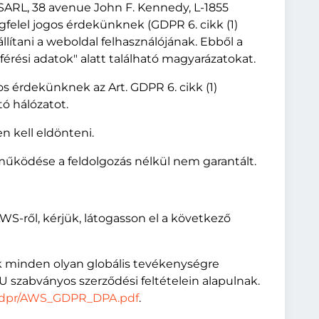
ARL, 38 avenue John F. Kennedy, L-1855
elel jogos érdekünknek (GDPR 6. cikk (1)
llítani a weboldal felhasználójának. Ebből a
férési adatok" alatt található magyarázatokat.
s érdekünknek az Art. GDPR 6. cikk (1)
ó hálózatot.
n kell eldönteni.
 működése a feldolgozás nélkül nem garantált.
AWS-ről, kérjük, látogasson el a következő
k minden olyan globális tevékenységre
 szabványos szerződési feltételein alapulnak.
s-gdpr/AWS_GDPR_DPA.pdf
.