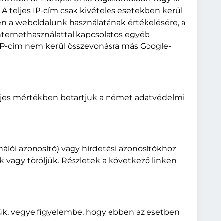
A teljes IP-cím csak kivételes esetekben kerül
ben a weboldalunk használatának értékelésére, a
internethasználattal kapcsolatos egyéb
tt IP-cím nem kerül összevonásra más Google-
teljes mértékben betartjuk a német adatvédelmi
ználói azonosító) vagy hirdetési azonosítókhoz
k vagy töröljük. Részletek a következő linken
rjük, vegye figyelembe, hogy ebben az esetben