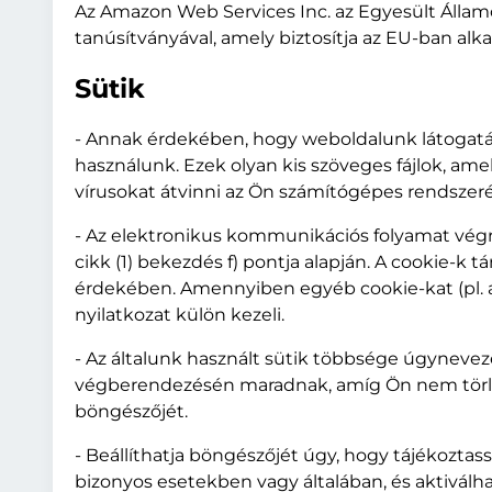
Az Amazon Web Services Inc. az Egyesült Államo
tanúsítványával, amely biztosítja az EU-ban al
Sütik
- Annak érdekében, hogy weboldalunk látogatá
használunk. Ezek olyan kis szöveges fájlok, a
vírusokat átvinni az Ön számítógépes rendszeré
- Az elektronikus kommunikációs folyamat végre
cikk (1) bekezdés f) pontja alapján. A cookie-k
érdekében. Amennyiben egyéb cookie-kat (pl. a
nyilatkozat külön kezeli.
- Az általunk használt sütik többsége úgyneve
végberendezésén maradnak, amíg Ön nem törli ő
böngészőjét.
- Beállíthatja böngészőjét úgy, hogy tájékoztass
bizonyos esetekben vagy általában, és aktiválha