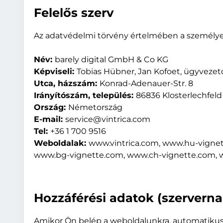
Felelős szerv
Az adatvédelmi törvény értelmében a személyes
Név:
barely digital GmbH & Co KG
Képviseli:
Tobias Hübner, Jan Kofoet, ügyvezet
Utca, házszám:
Konrad-Adenauer-Str. 8
Irányítószám, település:
86836 Klosterlechfeld
Ország:
Németország
E-mail:
service@vintrica.com
Tel:
+36 1 700 9516
Weboldalak:
www.vintrica.com, www.hu-vignet
www.bg-vignette.com, www.ch-vignette.com, 
Hozzáférési adatok (szerverna
Amikor Ön belép a weboldalunkra, automatikusa