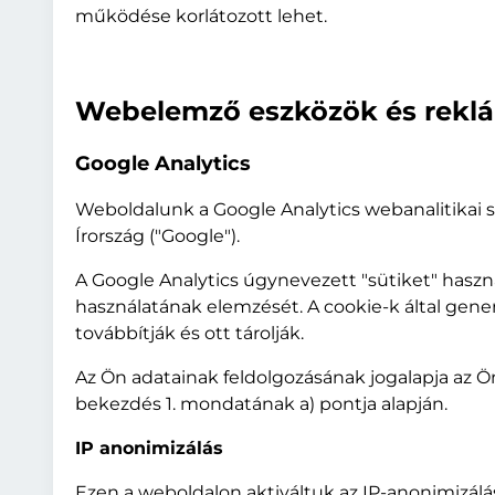
működése korlátozott lehet.
Webelemző eszközök és rekl
Google Analytics
Weboldalunk a Google Analytics webanalitikai sz
Írország ("Google").
A Google Analytics úgynevezett "sütiket" haszn
használatának elemzését. A cookie-k által gene
továbbítják és ott tárolják.
Az Ön adatainak feldolgozásának jogalapja az Ön 
bekezdés 1. mondatának a) pontja alapján.
IP anonimizálás
Ezen a weboldalon aktiváltuk az IP-anonimizálási