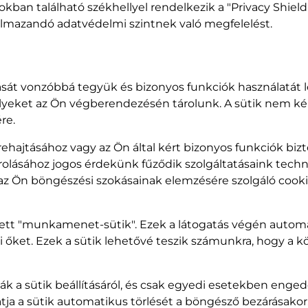
kban található székhellyel rendelkezik a "Privacy Shie
kalmazandó adatvédelmi szintnek való megfelelést.
sát vonzóbbá tegyük és bizonyos funkciók használatát 
melyeket az Ön végberendezésén tárolunk. A sütik nem 
re.
hajtásához vagy az Ön által kért bizonyos funkciók bizt
 tárolásához jogos érdekünk fűződik szolgáltatásaink tech
z Ön böngészési szokásainak elemzésére szolgáló cookie
zett "munkamenet-sütik". Ezek a látogatás végén automa
ket. Ezek a sütik lehetővé teszik számunkra, hogy a kö
ák a sütik beállításáról, és csak egyedi esetekben engedé
tja a sütik automatikus törlését a böngésző bezárásakor