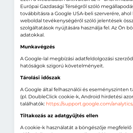
Európai Gazdasági Térségről szóló megállapodás
továbbításra a Google USA-beli szerverére, ahol
weboldal tevékenységéről szóló jelentések össz
szolgáltatások nyújtására használja fel. Az Ön 
adatokkal.
Munkavégzés
A Google-lal megbízási adatfeldolgozási szerző
hatóságok szigorú követelményeit.
Tárolási időszak
A Google által felhasználói és eseményszinten tá
(pl. DoubleClick cookie-k, Android hirdetési az
találhatók:
https://support.google.com/analytic
Tiltakozás az adatgyűjtés ellen
A cookie-k használatát a böngészője megfelelő 