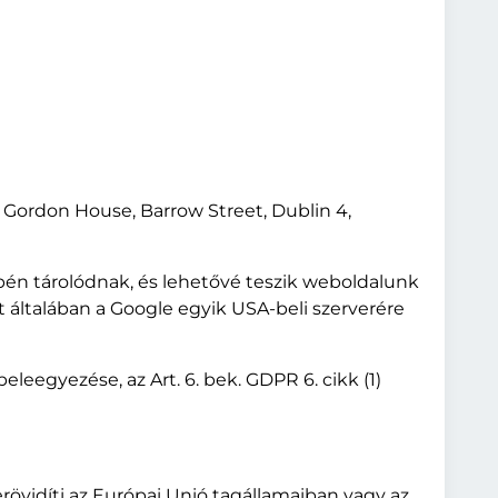
, Gordon House, Barrow Street, Dublin 4,
pén tárolódnak, és lehetővé teszik weboldalunk
 általában a Google egyik USA-beli szerverére
leegyezése, az Art. 6. bek. GDPR 6. cikk (1)
erövidíti az Európai Unió tagállamaiban vagy az