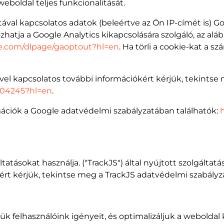
eboldal teljes funkcionalitását.
atával kapcsolatos adatok (beleértve az Ön IP-címét is) 
hatja a Google Analytics kikapcsolására szolgáló, az alá
gle.com/dlpage/gaoptout?hl=en
. Ha törli a cookie-kat a sz
ével kapcsolatos további információkért kérjük, tekintse
6004245?hl=en
.
ációk a Google adatvédelmi szabályzatában találhatók:
h
tatásokat használja. ("TrackJS") által nyújtott szolgált
ért kérjük, tekintse meg a TrackJS adatvédelmi szabályz
ük felhasználóink igényeit, és optimalizáljuk a weboldal 