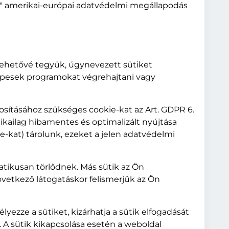
ld" amerikai-európai adatvédelmi megállapodás
lehetővé tegyük, úgynevezett sütiket
képesek programokat végrehajtani vagy
osításához szükséges cookie-kat az Art. GDPR 6.
nikailag hibamentes és optimalizált nyújtása
-kat) tárolunk, ezeket a jelen adatvédelmi
tikusan törlődnek. Más sütik az Ön
vetkező látogatáskor felismerjük az Ön
lyezze a sütiket, kizárhatja a sütik elfogadását
. A sütik kikapcsolása esetén a weboldal