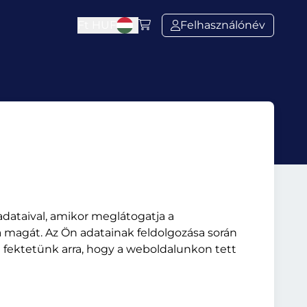
Ft
HUF
Felhasználónév
adataival, amikor meglátogatja a
magát. Az Ön adatainak feldolgozása során
t fektetünk arra, hogy a weboldalunkon tett