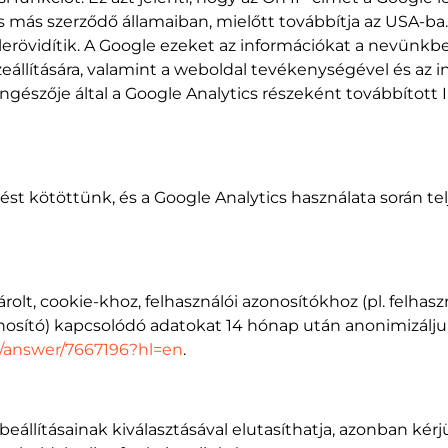
 más szerződő államaiban, mielőtt továbbítja az USA-ba. 
 lerövidítik. A Google ezeket az információkat a nevünk
eállítására, valamint a weboldal tevékenységével és az 
böngészője által a Google Analytics részeként továbbíto
dést kötöttünk, és a Google Analytics használata során 
rolt, cookie-khoz, felhasználói azonosítókhoz (pl. felhas
onosító) kapcsolódó adatokat 14 hónap után anonimizálju
s/answer/7667196?hl=en
.
beállításainak kiválasztásával elutasíthatja, azonban ké