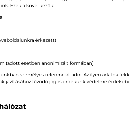
nk. Ezek a következők:
a
r
a weboldalunkra érkezett)
-cím (adott esetben anonimizált formában)
kban személyes referenciát adni. Az ilyen adatok feldolgoz
nak javításához fűződő jogos érdekünk védelme érdekéb
 hálózat