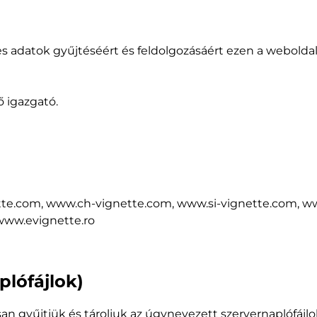
 adatok gyűjtéséért és feldolgozásáért ezen a weboldalo
ő igazgató.
te.com, www.ch-vignette.com, www.si-vignette.com, w
www.evignette.ro
plófájlok)
n gyűjtjük és tároljuk az úgynevezett szervernaplófájlo