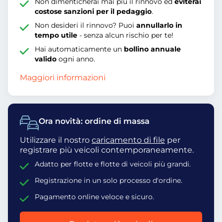
Non dimenticherai mai più il rinnovo ed
eviterai
costose sanzioni per il pedaggio
.
Non desideri il rinnovo? Puoi
annullarlo in
tempo utile
- senza alcun rischio per te!
Hai automaticamente un
bollino annuale
valido
ogni anno.
Maggiori informazioni
Ora novità: ordine di massa
Utilizzare il nostro
caricamento di file
per
registrare più veicoli contemporaneamente.
Adatto per flotte e flotte di veicoli più grandi.
Registrazione in un solo processo d'ordine.
Pagamento online veloce e sicuro.