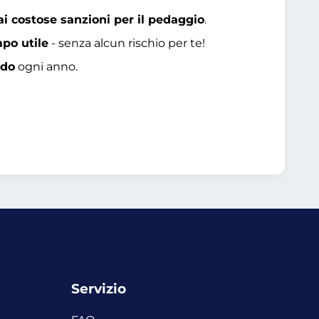
ai costose sanzioni per il pedaggio
.
mpo utile
- senza alcun rischio per te!
ido
ogni anno.
Servizio