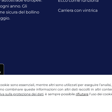
le autostrade europee.
Ecco come funziona
o ogni anno.
Gli
Carriera con vintrica
ne sicura del bollino
aggio.
ookie sono essenziali, mentre altri sono utilizzati per eseguire l’analisi
ssono combinare queste informazioni con altri dati raccolti in altri con
va sulla protezione dei dati
. è sempre possibile
rifiutare
l’uso dei cooki
ne dei dati
Impostazioni dei cookie
Nota legale