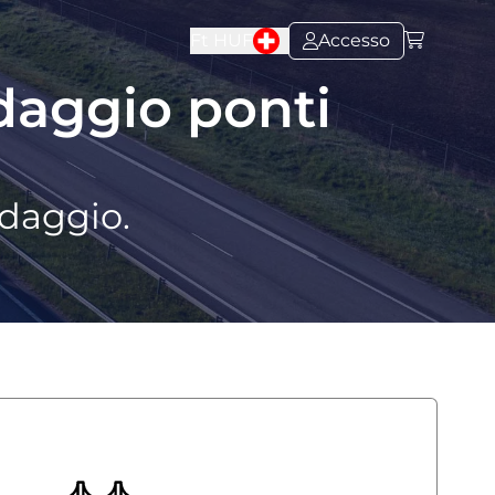
Ft
HUF
Accesso
daggio ponti
edaggio.