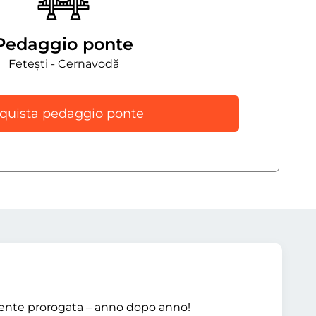
Pedaggio ponte
Fetești - Cernavodă
quista pedaggio ponte
mente prorogata – anno dopo anno!