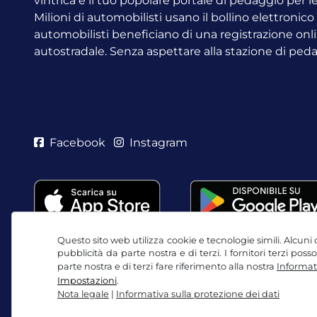
vintrica è il tuo popolare portale di pedaggio per 
Milioni di automobilisti usano il bollino elettronic
automobilisti beneficiano di una registrazione onli
autostradale. Senza aspettare alla stazione di ped
Facebook
Instagram
Questo sito web utilizza cookie e tecnologie simili. Alcuni c
pubblicità da parte nostra e di terzi. I fornitori terzi po
parte nostra e di terzi fare riferimento alla nostra
Informati
Impostazioni
.
Nota legale
|
Informativa sulla protezione dei dati
CGC / Diritto di recesso
Informativa sulla protezio