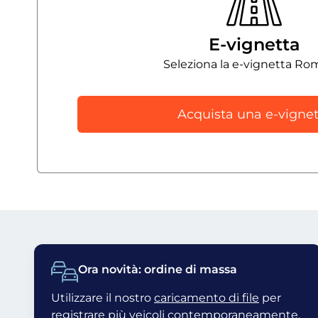
E-vignetta
Seleziona la e-vignetta Ro
Acquista una e-vignet
Ora novità: ordine di massa
Utilizzare il nostro
caricamento di file
per
registrare più veicoli contemporaneamente.