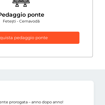
Pedaggio ponte
Fetești - Cernavodă
quista pedaggio ponte
mente prorogata – anno dopo anno!