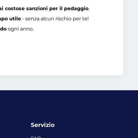
ai costose sanzioni per il pedaggio
.
mpo utile
- senza alcun rischio per te!
ido
ogni anno.
Servizio