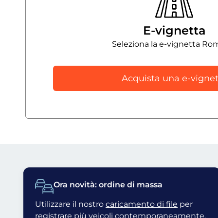
E-vignetta
Seleziona la e-vignetta Ro
Acquista una e-vignet
Ora novità: ordine di massa
Utilizzare il nostro
caricamento di file
per
registrare più veicoli contemporaneamente.