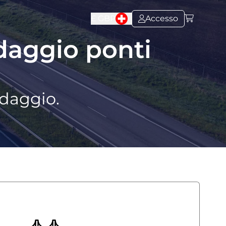
£
GBP
Accesso
daggio ponti
edaggio.