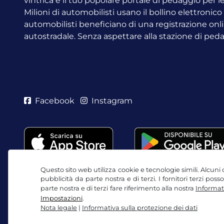
vintrica è il tuo popolare portale di pedaggio per 
Milioni di automobilisti usano il bollino elettronic
automobilisti beneficiano di una registrazione onli
autostradale. Senza aspettare alla stazione di ped
Facebook
Instagram
Questo sito web utilizza cookie e tecnologie simili. Alcuni c
pubblicità da parte nostra e di terzi. I fornitori terzi po
parte nostra e di terzi fare riferimento alla nostra
Informati
Impostazioni
.
Nota legale
|
Informativa sulla protezione dei dati
CGC / Diritto di recesso
Informativa sulla protezio