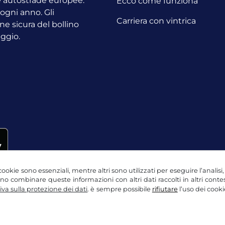
le autostrade europee.
Ecco come funziona
o ogni anno.
Gli
Carriera con vintrica
ne sicura del bollino
aggio.
ookie sono essenziali, mentre altri sono utilizzati per eseguire l’analisi
ssono combinare queste informazioni con altri dati raccolti in altri con
va sulla protezione dei dati
. è sempre possibile
rifiutare
l’uso dei cooki
ne dei dati
Impostazioni dei cookie
Nota legale