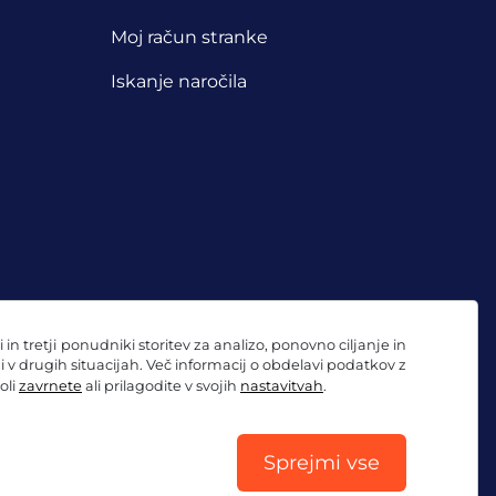
Moj račun stranke
Iskanje naročila
 tretji ponudniki storitev za analizo, ponovno ciljanje in
ni v drugih situacijah. Več informacij o obdelavi podatkov z
oli
zavrnete
ali prilagodite v svojih
nastavitvah
.
Sprejmi vse