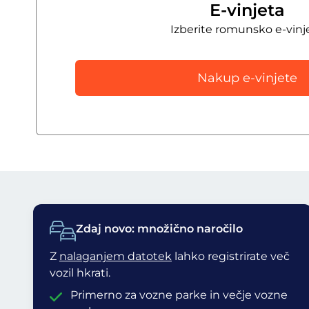
E-vinjeta
Izberite romunsko e-vinj
Nakup e-vinjete
Zdaj novo: množično naročilo
Z
nalaganjem datotek
lahko registrirate več
vozil hkrati.
Primerno za vozne parke in večje vozne