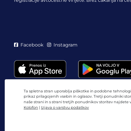
registracije avtocestne vinjete. Brez čakanja na ces
Facebook
Instagram
Ta spletna stran uporablja piškotke in podobne tehnologij
prikaz prilagojenih vsebin in oglasov. Tretji ponudniki sto
naše strani in s strani tretjih ponudnikov storitev najdete
Kolofon
|
Izjava o varstvu podatkov
Splošni pogoji poslovanja/preklicna pravica
Izjava