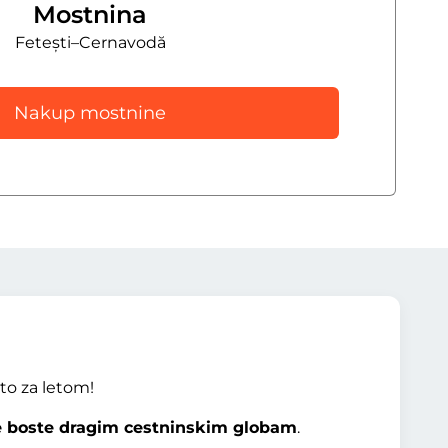
Mostnina
Fetești–Cernavodă
Nakup mostnine
eto za letom!
se boste dragim cestninskim globam
.