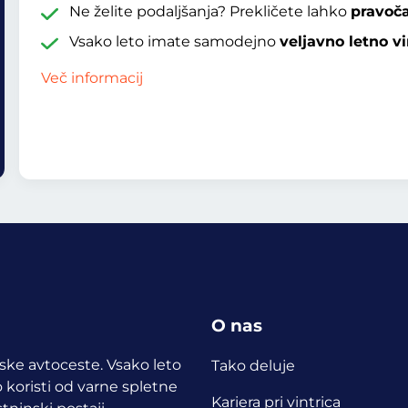
Ne želite podaljšanja? Prekličete lahko
pravoč
Vsako leto imate samodejno
veljavno letno vi
Več informacij
O nas
opske avtoceste. Vsako leto
Tako deluje
 koristi od varne spletne
Kariera pri vintrica