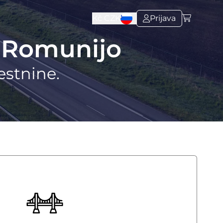
Kč
CZK
Prijava
a Romunijo
estnine.