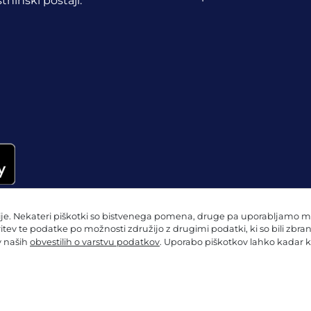
tninski postaji.
e. Nekateri piškotki so bistvenega pomena, druge pa uporabljamo mi in
ritev te podatke po možnosti združijo z drugimi podatki, ki so bili zbra
 v naših
obvestilih o varstvu podatkov
. Uporabo piškotkov lahko kadar k
 o varstvu podatkov
Nastavitve piškotkov
Kolofon