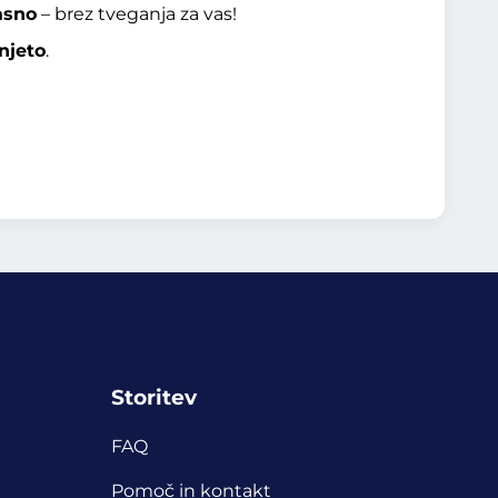
asno
– brez tveganja za vas!
njeto
.
Storitev
FAQ
Pomoč in kontakt