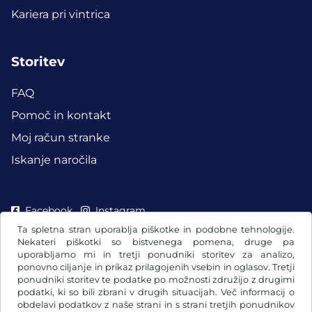
Kariera pri vintrica
Storitev
FAQ
Pomoč in kontakt
Moj račun stranke
Iskanje naročila
Facebook
Instagram
Ta spletna stran uporablja piškotke in podobne tehnologije.
Nekateri piškotki so bistvenega pomena, druge pa
uporabljamo mi in tretji ponudniki storitev za analizo,
ponovno ciljanje in prikaz prilagojenih vsebin in oglasov. Tretji
ponudniki storitev te podatke po možnosti združijo z drugimi
podatki, ki so bili zbrani v drugih situacijah. Več informacij o
obdelavi podatkov z naše strani in s strani tretjih ponudnikov