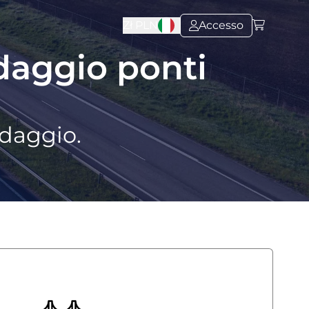
Zł
PLN
Accesso
daggio ponti
edaggio.