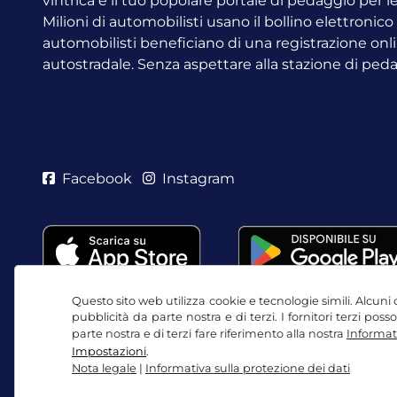
vintrica è il tuo popolare portale di pedaggio per 
Milioni di automobilisti usano il bollino elettronic
automobilisti beneficiano di una registrazione onli
autostradale. Senza aspettare alla stazione di ped
Facebook
Instagram
Questo sito web utilizza cookie e tecnologie simili. Alcuni c
pubblicità da parte nostra e di terzi. I fornitori terzi po
parte nostra e di terzi fare riferimento alla nostra
Informati
Impostazioni
.
Nota legale
|
Informativa sulla protezione dei dati
CGC / Diritto di recesso
Informativa sulla protezio