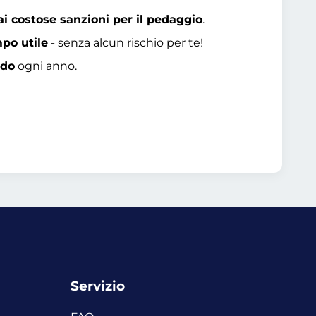
ai costose sanzioni per il pedaggio
.
mpo utile
- senza alcun rischio per te!
ido
ogni anno.
Servizio