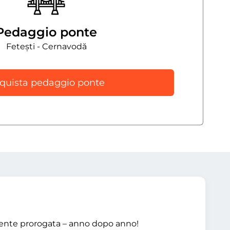
Pedaggio ponte
Fetești - Cernavodă
quista pedaggio ponte
mente prorogata – anno dopo anno!