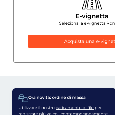
E-vignetta
Seleziona la e-vignetta Ro
Acquista una e-vignet
Ora novità: ordine di massa
Utilizzare il nostro
caricamento di file
per
registrare più veicoli contemporaneamente.