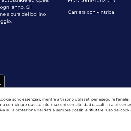
le autostrade europee.
Ecco come funziona
o ogni anno.
Gli
Carriera con vintrica
ne sicura del bollino
aggio.
ookie sono essenziali, mentre altri sono utilizzati per eseguire l’analisi
ssono combinare queste informazioni con altri dati raccolti in altri con
va sulla protezione dei dati
. è sempre possibile
rifiutare
l’uso dei cooki
ne dei dati
Impostazioni dei cookie
Nota legale