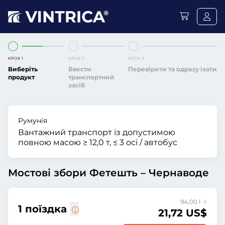
КРОК 1
КРОК 2
КРОК 3
Виберіть
Ввести
Перевірити та одразу їхати
продукт
транспортний
засіб
Румунія
Вантажний транспорт із допустимою
повною масою ≥ 12,0 т, ≤ 3 осі / автобус
Мостові збори Фетешть – Чернаводе
94,00 l =
1 поїздка
21,72 US$