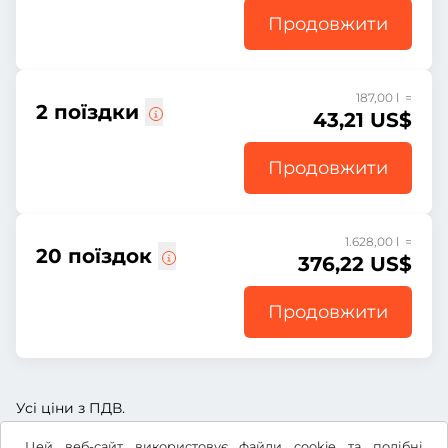
Продовжити
187,00 l =
2 поїздки
43,21 US$
Продовжити
1.628,00 l =
20 поїздок
376,22 US$
Продовжити
Усі ціни з ПДВ.
Цей веб-сайт використовує файли cookie та подібні