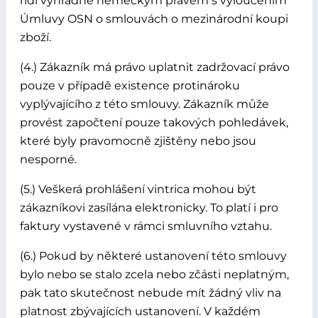
řídí výhradně německým právem s vyloučením
Úmluvy OSN o smlouvách o mezinárodní koupi
zboží.
(4.) Zákazník má právo uplatnit zadržovací právo
pouze v případě existence protinároku
vyplývajícího z této smlouvy. Zákazník může
provést započtení pouze takových pohledávek,
které byly pravomocně zjištěny nebo jsou
nesporné.
(5.) Veškerá prohlášení vintrica mohou být
zákazníkovi zasílána elektronicky. To platí i pro
faktury vystavené v rámci smluvního vztahu.
(6.) Pokud by některé ustanovení této smlouvy
bylo nebo se stalo zcela nebo zčásti neplatným,
pak tato skutečnost nebude mít žádný vliv na
platnost zbývajících ustanovení. V každém