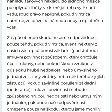
náhradu takových nákladů do jednoho měsíce
po uplynutí lhůty, ve které je třeba vytknout
vadu, soud právo nepřizná, pokud vintrica
namítne, že právo na náhradu nebylo uplatněno
včas.
Za způsobenou škodu neseme odpovědnost
pouze tehdy, pokud vintrica, event. některý z
našich zástupců poruší základní (podstatnou)
smluvní povinnost způsobem, který ohrožuje
účel smlouvy, nebo pokud škoda vznikne v
důsledku hrubé nedbalosti nebo úmyslného
jednání ze strany vintricy nebo některého z jejích
zástupců. Pokud zaviněné porušení základní
(podstatné) smluvní povinnosti nebude
způsobeno hrubou nedbalostí nebo úmyslným
jednáním, pak bude naše odpovědnost
omezena pouze na škodu, kterou jsme mohli v