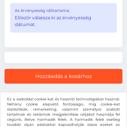
Az érvényesség időtartama:
Először válassza ki az érvényesség
dátumát.
Hozzáadás a kosárhoz
Minden ár tartalmazza a törvényes áfát.
Ez a weboldal cookie-kat és hasonló technológiákat használ.
Néhány cookie alapvető fontosságú, míg cookie-kat
statisztikák, remarketing, valamint személyre szabott
tartalmak és reklámok megjelenítése céljából használja fel
cégünk, illetve harmadik felek. A harmadik felek esetleg
Ft
HUF
további olyan adatokkal kapcsolhatják össze ezeket az