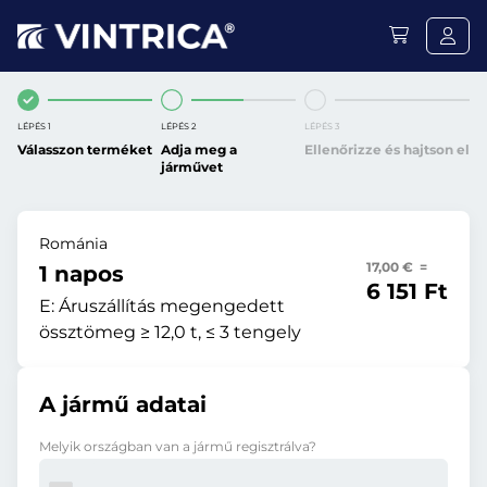
LÉPÉS 1
LÉPÉS 2
LÉPÉS 3
Válasszon terméket
Adja meg a
Ellenőrizze és hajtson el
járművet
Románia
17,00 € =
1 napos
6 151 Ft
E:
Áruszállítás megengedett
össztömeg ≥ 12,0 t, ≤ 3 tengely
A jármű adatai
Melyik országban van a jármű regisztrálva?