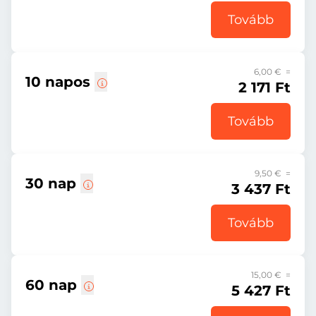
Tovább
6,00 € =
10 napos
2 171 Ft
Tovább
9,50 € =
30 nap
3 437 Ft
Tovább
15,00 € =
60 nap
5 427 Ft