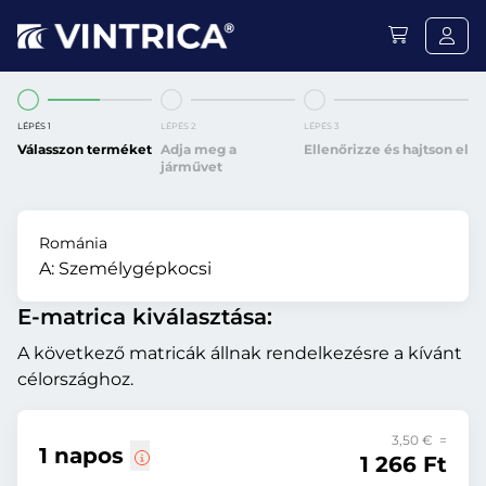
LÉPÉS 1
LÉPÉS 2
LÉPÉS 3
Válasszon terméket
Adja meg a
Ellenőrizze és hajtson el
járművet
Románia
A:
Személygépkocsi
E-matrica kiválasztása:
A következő matricák állnak rendelkezésre a kívánt
célországhoz.
3,50 € =
1 napos
1 266 Ft