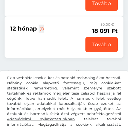
Tovább
50,00 € =
12 hónap
18 091 Ft
Tovább
Minden ár tartalmazza a törvényes áfát.
Ez a weboldal cookie-kat és hasonló technológiákat használ.
Néhány cookie alapvető fontosságú, míg cookie-kat
statisztikák, remarketing, valamint személyre szabott
tartalmak és reklámok megjelenítése céljából használja fel
cégünk, illetve harmadik felek. A harmadik felek esetleg
Ft
HUF
további olyan adatokkal kapcsolhatják össze ezeket az
információkat, amelyeket más helyzetekben gyűjtöttek. Az
általunk és harmadik felek által végzett adatfeldolgozásról
Adatvédelmi nyilatkozatunkban
Facebook
Instagram
találhat további
információkat.
Megtagadhatja
a cookie-k alkalmazását,