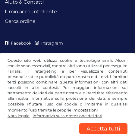
Aiuto & Contatti
Il mio account cliente
Cerca ordine
Facebook
Instagram
Questo sito web utilizza cookie e tecnologie simili. Alcuni
cookie sono essenziali, mentre altri sono utilizzati per eseguire
l’analisi, il retargeting e per visualizzare contenuti
personalizzati e pubblicità da parte nostra e di terzi. I fornitori
terzi possono combinare queste informazioni con altri dati
raccolti in altri contesti. Per maggiori informazioni sul
trattamento dei dati da parte nostra e di terzi fare riferimento
alla nostra
Informativa sulla protezione dei dati
. è sempre
possibile
rifiutare
l’uso dei cookie o limitarne in qualsiasi
CGC / Diritto di recesso
momento l’uso tramite le proprie
Impostazioni
.
Nota legale
|
Informativa sulla protezione dei dati
Informativa sulla protezione dei dati
Impostazioni dei cookie
Nota legale
Accetta tutti