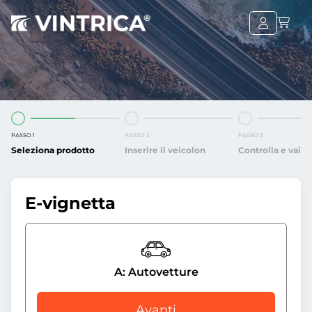
PASSO 1
PASSO 2
PASSO 3
Seleziona prodotto
Inserire il veicolon
Controlla e vai
E-vignetta
A: Autovetture
Avanti