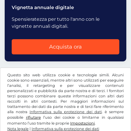
Vignetta annuale digitale
Spensieratezza per tutto l'anno con le
vignette annuali digitali.
Acquista ora
Questo sito web utilizza cookie e tecnologie simili. Alcuni
cookie sono essenziali, mentre altri sono utilizzati per eseguire
l’analisi, il retargeting e per visualizzare contenuti
€
EUR
personalizzati e pubblicità da parte nostra e di terzi. I fornitori
terzi possono combinare queste informazioni con altri dati
raccolti in altri contesti. Per maggiori informazioni sul
trattamento dei dati da parte nostra e di terzi fare riferimento
Facebook
Instagram
alla nostra
Informativa sulla protezione dei dati
. è sempre
possibile
rifiutare
l’uso dei cookie o limitarne in qualsiasi
CGC / Diritto di recesso
momento l’uso tramite le proprie
Impostazioni
.
Informativa sulla protezione dei dati
Nota legale
|
Informativa sulla protezione dei dati