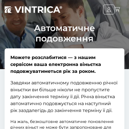
Автоматичне
подовження
Можете розслабитися — з нашим
сервісом ваша електронна віньєтка
подовжуватиметься рік за роком.
Завдяки автоматичному подовженню річної
віньєтки ви більше ніколи не пропустите
дату закінчення терміну її дії. Річна віньєтка
автоматично подовжується на наступний
рік заздалегідь до закінчення терміну її дії.
На жаль, безкоштовне автоматичне поновлення
річних віньєт не може бути запропоноване для