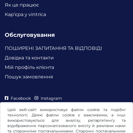
Як це працює
Кар’єра у vintrica
Обслуговування
ПОШИРЕНІ ЗАПИТАННЯ ТА ВІДПОВІДІ
Довідка та контакти
Мій профіль клієнта
Пошук замовлення
Facebook
Instagram
Цей веб-сайт використовує файли cookie та подібні
технології. Деякі файли cookie є важливими, а інші
використовуються для аналізу, ретаргетингу та
відображення персоналізованого вмісту й реклами нами
та сторонніми постачальниками. Сторонні постачальники