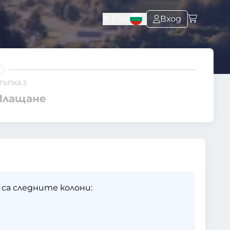
€
EUR
Вход
ТЪПКА 3
Плащане
са следните колони: