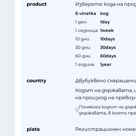
product
Изберете кода на про
E-vinetka
код
1 ден
1day
1 седмица
1week
10 дни
10days
30 дни
30days
60 дни
60days
1 година
1year
country
Двубуквено съкращени
Кодът на държавата, 
на произход на превозн
Понякога кодът на дър
държавата, в която пре
plate
Регистрационен номер