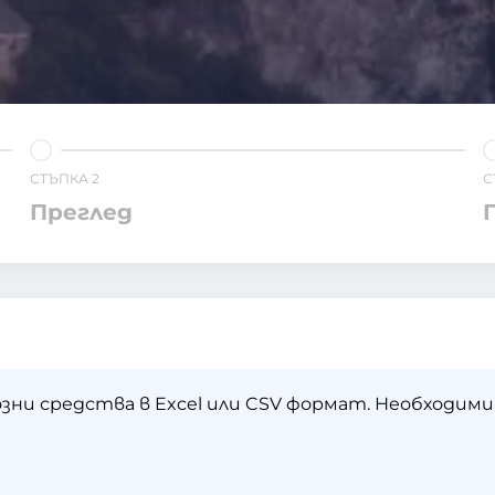
СТЪПКА 2
С
Преглед
зни средства в Excel или CSV формат. Необходими 