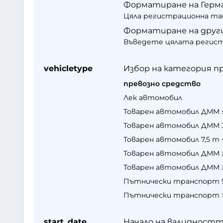
Форматиране на Герма
Цяла регистрационна таб
Форматиране на други
Въведете цялата регист
vehicletype
Избор на категория п
превозно средство
Лек автомобил
Товарен автомобил ДММ ≤
Товарен автомобил ДММ 3,
Товарен автомобил 7,5 т 
Товарен автомобил ДММ ≥ 1
Товарен автомобил ДММ ≥ 1
Пътнически транспорт 9
Пътнически транспорт >
start_date
Начало на валидностт