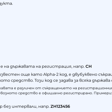
дукта.
е на държавата на регистрация, напр.
CH
известен още като Alpha-2 код, е двубуквено съ
ото средство. Този код се задава за всяка държава 
жавата е различен от съкращението на регистрационния
возното средство е официално регистрирано. Примери: Г
 без интервали, напр.
ZH123456