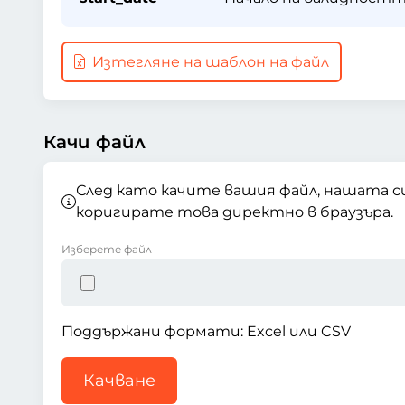
Изтегляне на шаблон на файл
Качи файл
След като качите вашия файл, нашата с
коригирате това директно в браузъра.
Изберете файл
Поддържани формати: Excel или CSV
Качване