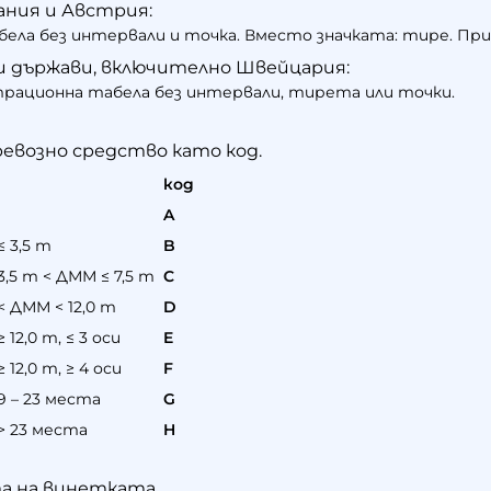
ния и Австрия:
ела без интервали и точка. Вместо значката: тире. Прим
 държави, включително Швейцария:
рационна табела без интервали, тирета или точки.
ревозно средство като код.
код
A
 3,5 т
B
5 т < ДММ ≤ 7,5 т
C
< ДММ < 12,0 т
D
2,0 т, ≤ 3 оси
E
2,0 т, ≥ 4 оси
F
 – 23 места
G
 23 места
H
а на винетката.