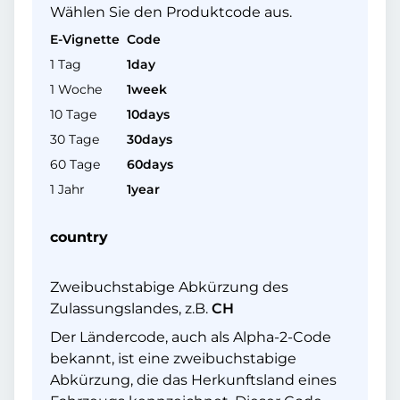
Wählen Sie den Produktcode aus.
E-Vignette
Code
1 Tag
1day
1 Woche
1week
10 Tage
10days
30 Tage
30days
60 Tage
60days
1 Jahr
1year
country
Zweibuchstabige Abkürzung des
Zulassungslandes, z.B.
CH
Der Ländercode, auch als Alpha-2-Code
bekannt, ist eine zweibuchstabige
Abkürzung, die das Herkunftsland eines