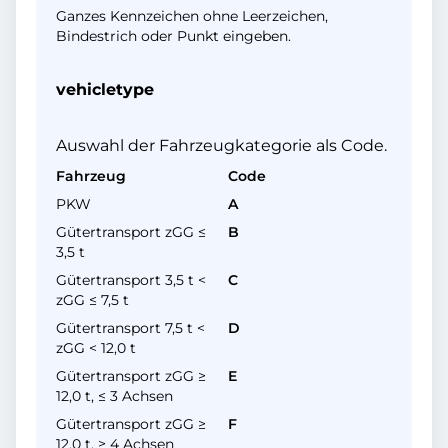
Ganzes Kennzeichen ohne Leerzeichen,
Bindestrich oder Punkt eingeben.
vehicletype
Auswahl der Fahrzeugkategorie als Code.
Fahrzeug
Code
PKW
A
Gütertransport zGG ≤
B
3,5 t
Gütertransport 3,5 t <
C
zGG ≤ 7,5 t
Gütertransport 7,5 t <
D
zGG < 12,0 t
Gütertransport zGG ≥
E
12,0 t, ≤ 3 Achsen
Gütertransport zGG ≥
F
12,0 t, ≥ 4 Achsen