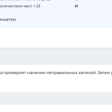
оличеством мест > 23
H
иньетки.
а проверяет наличие неправильных записей. Затем у