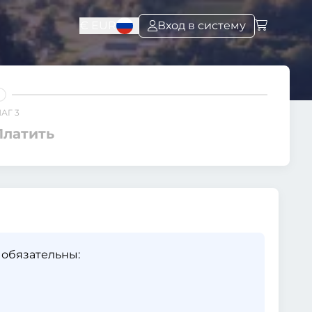
€
EUR
Вход в систему
АГ 3
Платить
 обязательны: