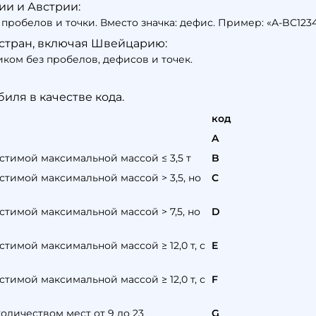
и и Австрии:
робелов и точки. Вместо значка: дефис. Пример: «A-BC1234
стран, включая Швейцарию:
ком без пробелов, дефисов и точек.
иля в качестве кода.
код
A
стимой максимальной массой ≤ 3,5 т
B
стимой максимальной массой > 3,5, но
C
стимой максимальной массой > 7,5, но
D
тимой максимальной массой ≥ 12,0 т, с
E
тимой максимальной массой ≥ 12,0 т, с
F
оличеством мест от 9 до 23
G