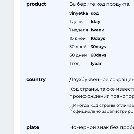
product
Выберите код продукта.
vinyetka
код
1 день
1day
1 неделя
1week
10 дней
10days
30 дней
30days
60 дней
60days
1 год
1year
country
Двухбуквенное сокращен
Код страны, также извес
происхождения транспортн
Иногда код страны отличае
официально зарегистриров
plate
Номерной знак без проб