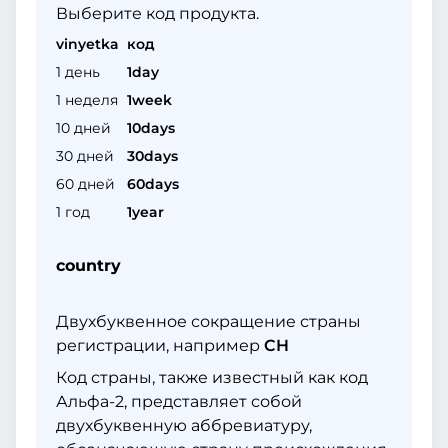
Выберите код продукта.
vinyetka
код
1 день
1day
1 неделя
1week
10 дней
10days
30 дней
30days
60 дней
60days
1 год
1year
country
Двухбуквенное сокращение страны
регистрации, например
CH
Код страны, также известный как код
Альфа-2, представляет собой
двухбуквенную аббревиатуру,