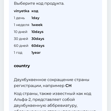
Выберите код продукта.
vinyetka
код
1 день
1day
1 неделя
1week
10 дней
10days
30 дней
30days
60 дней
60days
1 год
1year
country
Двухбуквенное сокращение страны
регистрации, например
CH
Код страны, также известный как код
Альфа-2, представляет собой
двухбуквенную аббревиатуру,