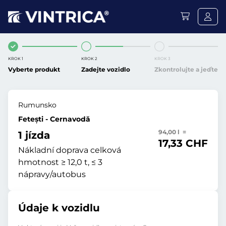
KROK 1
KROK 2
KROK 3
Vyberte produkt
Zadejte vozidlo
Zkontrolujte a jeďte
Rumunsko
Fetești - Cernavodă
94,00 l =
1 jízda
17,33 CHF
Nákladní doprava celková
hmotnost ≥ 12,0 t, ≤ 3
nápravy/autobus
Údaje k vozidlu