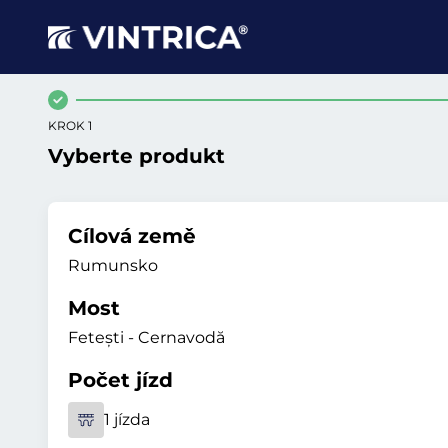
KROK 1
Vyberte produkt
Cílová země
Rumunsko
Most
Fetești - Cernavodă
Počet jízd
1 jízda