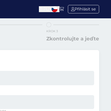
Zł
PLN
Přihlásit se
KROK 3
Zkontrolujte a jeďte