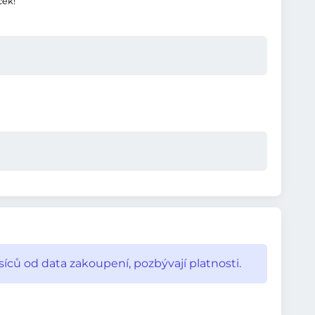
ček!
íců od data zakoupení, pozbývají platnosti.