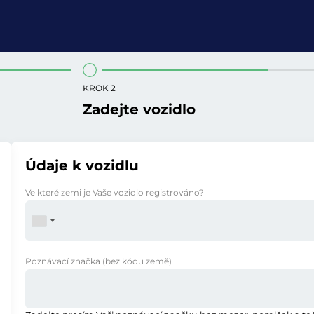
KROK 2
Zadejte vozidlo
Údaje k vozidlu
Ve které zemi je Vaše vozidlo registrováno?
Poznávací značka
(bez kódu země)