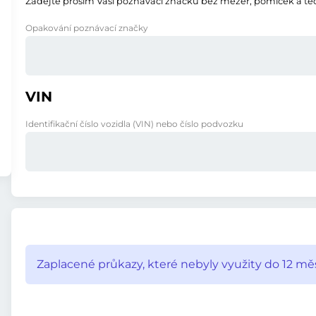
Zadejte prosím Vaši poznávací značku bez mezer, pomlček a te
Opakování poznávací značky
VIN
Identifikační číslo vozidla (VIN) nebo číslo podvozku
Zaplacené průkazy, které nebyly využity do 12 měs