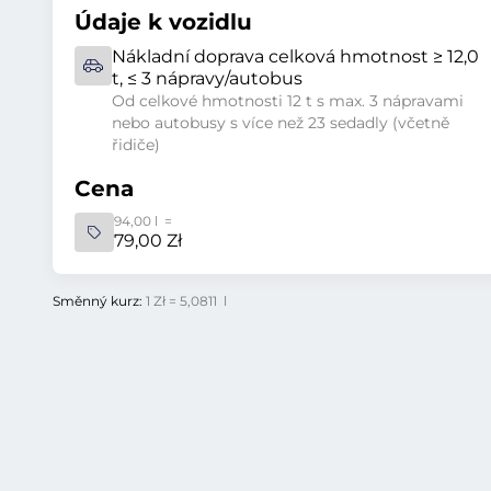
Údaje k vozidlu
Nákladní doprava celková hmotnost ≥ 12,0
t, ≤ 3 nápravy/autobus
Od celkové hmotnosti 12 t s max. 3 nápravami
nebo autobusy s více než 23 sedadly (včetně
řidiče)
Cena
94,00 l =
79,00 Zł
Směnný kurz:
1 Zł = 5,0811 l