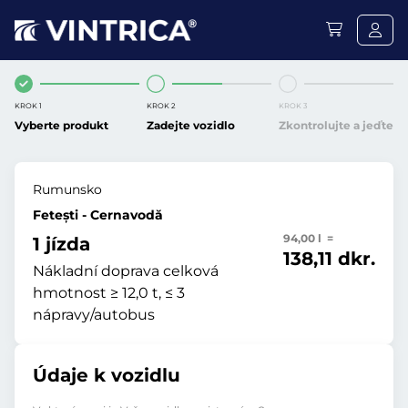
KROK 1
KROK 2
KROK 3
Vyberte produkt
Zadejte vozidlo
Zkontrolujte a jeďte
Rumunsko
Fetești - Cernavodă
94,00 l =
1 jízda
138,11 dkr.
Nákladní doprava celková
hmotnost ≥ 12,0 t, ≤ 3
nápravy/autobus
Údaje k vozidlu