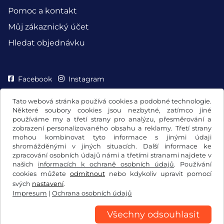
Pomoc a kontakt
Můj zákaznický účet
Hledat objednávku
Facebook
Instagram
Tato webová stránka používá cookies a podobné technologie.
Některé soubory cookies jsou nezbytné, zatímco jiné
používáme my a třetí strany pro analýzu, přesměrování a
zobrazení personalizovaného obsahu a reklamy. Třetí strany
mohou kombinovat tyto informace s jinými údaji
shromážděnými v jiných situacích. Další informace ke
zpracování osobních údajů námi a třetími stranami najdete v
našich
informacích k ochraně osobních údajů
. Používání
cookies můžete
odmítnout
nebo kdykoliv upravit pomocí
svých
nastavení
.
Všeobecné obchodní podmínky / Právo na odstoupení od
Impresum
|
Ochrana osobních údajů
smlouvy
Ochrana osobních údajů
Nastavení cookies
Impresum
Všechny odsouhlasit