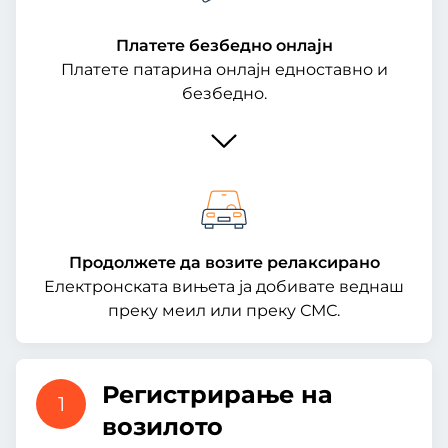
Платете безбедно онлајн
Платете патарина онлајн едноставно и
безбедно.
Продолжете да возите релаксирано
Електронската вињета ја добивате веднаш
преку меил или преку СМС.
Регистрирање на
1
возилото