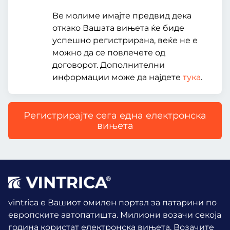
Ве молиме имајте предвид дека
откако Вашата вињета ќе биде
успешно регистрирана, веќе не е
можно да се повлечете од
договорот. Дополнителни
информации може да најдете
тука
.
Регистрирајте сега една електронска
вињета
vintrica е Вашиот омилен портал за патарини по
европските автопатишта. Милиони возачи секоја
година користат електронска вињета.
Возачите