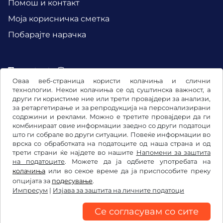
Помош и контакт
Mоја корисничка сметка
Побарајте нарачка
Facebook
Instagram
Оваа веб-страница користи колачиња и слични
технологии. Некои колачиња се од суштинска важност, а
други ги користиме ние или трети провајдери за анализи,
за ретаргетирање и за репродукција на персонализирани
содржини и реклами. Можно е третите провајдери да ги
комбинираат овие информации заедно со други податоци
што ги собрале во други ситуации. Повеќе информации во
врска со обработката на податоците од наша страна и од
трети страни ќе најдете во нашите
Напомени за заштита
на податоците
. Можете да ја одбиете употребата на
колачиња
или во секое време да ја приспособите преку
Општи услови и правила / Право на откажување
опцијата за
подесување
.
Импресум
|
Изјава за заштита на личните податоци
Изјава за заштита на личните податоци
Подесување на колачињата
Импресум
Се согласувам со сите