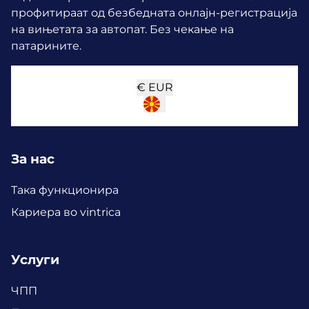
профитираат од безбедната онлајн-регистрација
на вињетата за автопат. Без чекање на
патарините.
€
EUR
За нас
Така функционира
Кариера во vintrica
Услуги
ЧПП