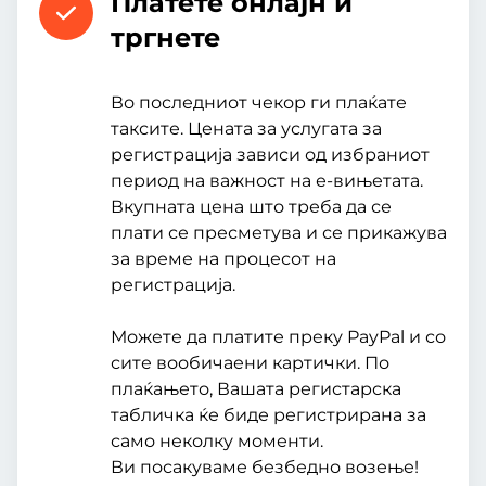
Платете онлајн и
тргнете
Во последниот чекор ги плаќате
таксите. Цената за услугата за
регистрација зависи од избраниот
период на важност на е-вињетата.
Вкупната цена што треба да се
плати се пресметува и се прикажува
за време на процесот на
регистрација.
Можете да платите преку PayPal и со
сите вообичаени картички. По
плаќањето, Вашата регистарска
табличка ќе биде регистрирана за
само неколку моменти.
Ви посакуваме безбедно возење!