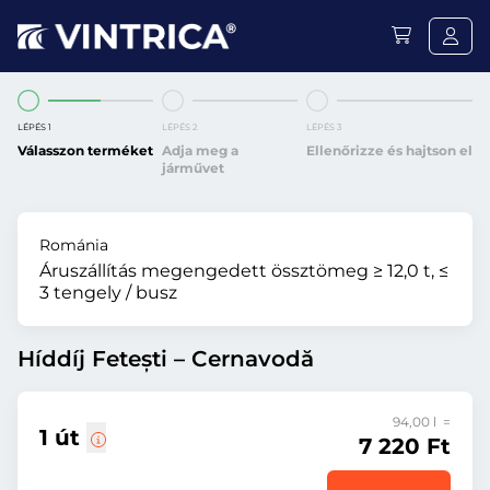
LÉPÉS 1
LÉPÉS 2
LÉPÉS 3
Válasszon terméket
Adja meg a
Ellenőrizze és hajtson el
járművet
Románia
Áruszállítás megengedett össztömeg ≥ 12,0 t, ≤
3 tengely / busz
Híddíj Fetești – Cernavodă
94,00 l =
1 út
7 220 Ft