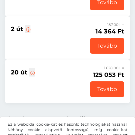
Tovább
187,00 l =
2 út
14 364 Ft
Tovább
1 628,00 l =
20 út
125 053 Ft
Tovább
Minden ár tartalmazza a törvényes áfát.
Ez a weboldal cookie-kat és hasonló technológiákat használ.
Néhány cookie alapvető fontosságú, míg cookie-kat