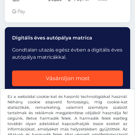
Digitális éves autópálya matrica
Gondtalan utazás egész évben a digitális éves
autópálya matricákkal.
Vásároljon most
Ez a weboldal cookie-kat és hasonló technológiákat használ.
Néhány cookie alapvető fontosságú, míg cookie-kat
statisztikák, remarketing, valamint személyre szabott
tartalmak és reklámok megjelenítése céljából használja fel
cégünk, illetve harmadik felek. A harmadik felek esetleg
dkr.
DKK
további olyan adatokkal kapcsolhatják össze ezeket az
információkat, amelyeket más helyzetekben gyűjtöttek. Az
általunk és harmadik felek által végzett adatfeldolgozásról