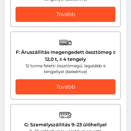
Tovább
F: Áruszállítás megengedett össztömeg ≥
12,0 t, ≤ 4 tengely
12 tonna feletti össztömegű, legalább 4
tengellyel (beleértve)
Tovább
G: Személyszállítás 9–23 ülőhellyel