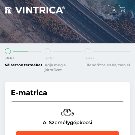
LÉPÉS 1
LÉPÉS 2
LÉPÉS 3
Válasszon terméket
Adja meg a
Ellenőrizze és hajtson el
járművet
E-matrica
A: Személygépkocsi