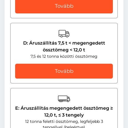
Tovább
D: Áruszállítás 7,5 t < megengedett
össztömeg < 12,0 t
7,5 és 12 tonna közötti össztömeg
Tovább
E: Áruszállítás megengedett össztömeg ≥
12,0 t, ≤ 3 tengely
12 tonna feletti össztömeg, legfeljebb 3
tengellyel (beleértve)