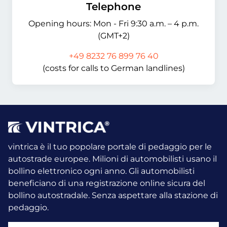
Telephone
Opening hours: Mon - Fri 9:30 a.m. – 4 p.m.
(GMT+2)
+49 8232 76 899 76 40
(costs for calls to German landlines)
vintrica è il tuo popolare portale di pedaggio per le
autostrade europee. Milioni di automobilisti usano il
bollino elettronico ogni anno.
Gli automobilisti
beneficiano di una registrazione online sicura del
bollino autostradale. Senza aspettare alla stazione di
pedaggio.