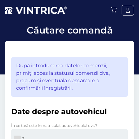
Căutare comandă
După introducerea datelor comenzii,
primiţi acces la statusul comenzii dvs.,
precum şi eventuala descărcare a
confirmării înregistrării.
Date despre autovehicul
În ce ţară este înmatriculat autovehiculul dvs.?