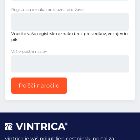
Registrska oznaka
(brez oznake države)
Vnesite vašo registrsko oznako brez presledkov, vezajev in
pik!
Vaš e-poštni naslov
Poišči naročilo
vintrica je vaš priljubljen cestninski portal za