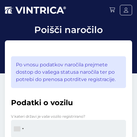
Poišči naročilo
Po vnosu podatkov naročila prejmete
dostop do vašega statusa naročila ter po
potrebi do prenosa potrditve registracije.
Podatki o vozilu
V kateri državi je vaše vozilo registrirano?