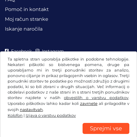
Pomoč in kontakt
Moj račun stranke
Iskanje naročila
Facebook
Instagram
Ta spletna stran uporablja piškotke in podobne tehnologije.
Nekateri piškotki so bistvenega pomena, druge pa
uporabljamo mi in tretji ponudniki storitev za analizo,
ponovno ciljanje in prikaz prilagojenih vsebin in oglasov. Tretji
ponudniki storitev te podatke po možnosti združijo z drugimi
podatki, ki so bili zbrani v drugih situacijah. Več informacij o
obdelavi podatkov z naše strani in s strani tretjih ponudnikov
storitev najdete v naših
obvestilih o varstvu podatkov
.
Uporabo piškotkov lahko kadar koli
zavrnete
ali prilagodite v
svojih
nastavitvah
.
Kolofon
|
Izjava o varstvu podatkov
Splošni pogoji poslovanja/preklicna pravica
Izjava o varstvu podatkov
Nastavitve piškotkov
Kolofon
Sprejmi vse