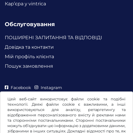
Кар’єра у vintrica
Обслуговування
ПОШИРЕНІ ЗАПИТАННЯ ТА ВІДПОВІДІ
Довідка та контакти
Мій профіль клієнта
Пошук замовлення
Facebook
Instagram
Цей веб-сайт використовує файли cookie та подібні
технології. Деякі файли cookie є важливими, а інші
використовуються для аналізу, ретаргетингу та
відображення персоналізованого вмісту й реклами нами
та сторонніми постачальниками. Сторонні постачальники
можуть об’єднувати цю інформацію з додатковими даними,
зібраними в інших ситуаціях. Докладні відомості про те, як