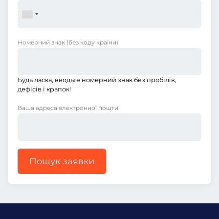
Номерний знак
(без коду країни)
Будь ласка, вводьте номерний знак без пробілів,
дефісів і крапок!
Ваша адреса електронної пошти
Пошук заявки