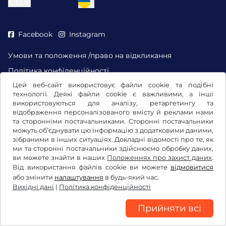
€
EUR
Facebook
Instagram
Умови та положення /право на відкликання
Політика конфіденційності
Налаштування файлів cookie
Цей веб-сайт використовує файли cookie та подібні
Вихідні дані
технології. Деякі файли cookie є важливими, а інші
використовуються для аналізу, ретаргетингу та
відображення персоналізованого вмісту й реклами нами
та сторонніми постачальниками. Сторонні постачальники
можуть об’єднувати цю інформацію з додатковими даними,
зібраними в інших ситуаціях. Докладні відомості про те, як
ми та сторонні постачальники здійснюємо обробку даних,
ви можете знайти в наших
Положеннях про захист даних
.
Від використання файлів cookie ви можете
відмовитися
або змінити
налаштування
в будь-який час.
Вихідні дані
|
Політика конфіденційності
Прийняти всі