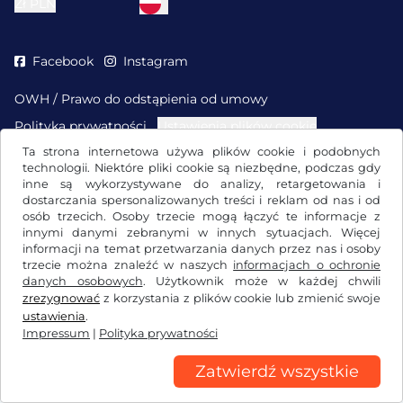
Zł
PLN
Facebook
Instagram
OWH / Prawo do odstąpienia od umowy
Polityka prywatności
Ustawienia plików cookie
Impressum
Ta strona internetowa używa plików cookie i podobnych
technologii. Niektóre pliki cookie są niezbędne, podczas gdy
inne są wykorzystywane do analizy, retargetowania i
dostarczania spersonalizowanych treści i reklam od nas i od
osób trzecich. Osoby trzecie mogą łączyć te informacje z
innymi danymi zebranymi w innych sytuacjach. Więcej
informacji na temat przetwarzania danych przez nas i osoby
trzecie można znaleźć w naszych
informacjach o ochronie
danych osobowych
. Użytkownik może w każdej chwili
zrezygnować
z korzystania z plików cookie lub zmienić swoje
ustawienia
.
Impressum
|
Polityka prywatności
Zatwierdź wszystkie