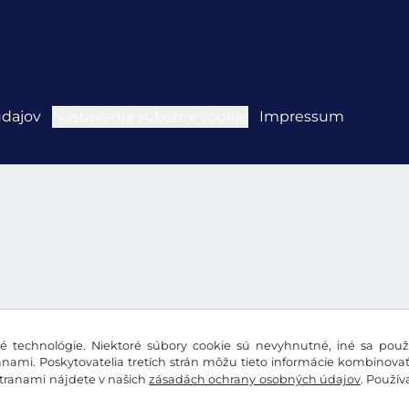
údajov
Nastavenia súborov cookie
Impressum
 technológie. Niektoré súbory cookie sú nevyhnutné, iné sa použí
nami. Poskytovatelia tretích strán môžu tieto informácie kombinova
stranami nájdete v našich
zásadách ochrany osobných údajov
. Použí