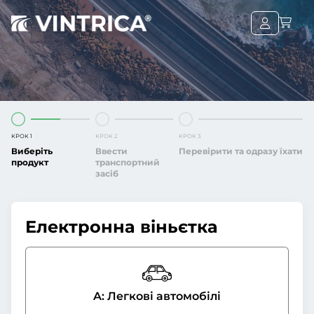
КРОК 1
КРОК 2
КРОК 3
Виберіть
Ввести
Перевірити та одразу їхати
продукт
транспортний
засіб
Електронна віньєтка
A: Легкові автомобілі