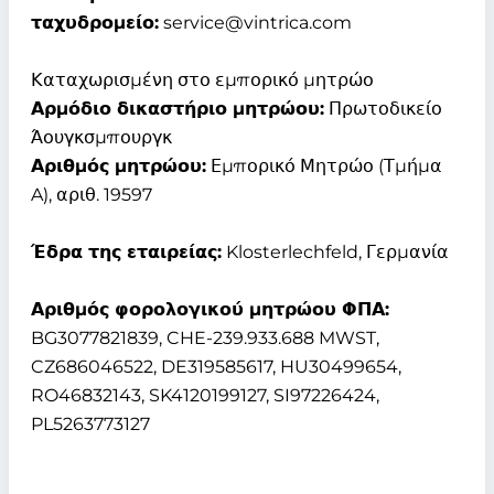
ταχυδρομείο:
service@vintrica.com
Καταχωρισμένη στο εμπορικό μητρώο
Αρμόδιο δικαστήριο μητρώου:
Πρωτοδικείο
Άουγκσμπουργκ
Αριθμός μητρώου:
Εμπορικό Μητρώο (Τμήμα
A), αριθ. 19597
Έδρα της εταιρείας:
Klosterlechfeld, Γερμανία
Αριθμός φορολογικού μητρώου ΦΠΑ:
BG3077821839, CHE-239.933.688 MWST,
CZ686046522, DE319585617, HU30499654,
RO46832143, SK4120199127, SI97226424,
PL5263773127