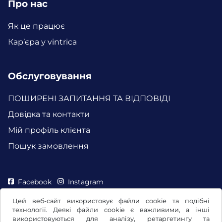
Про нас
Як це працює
Кар’єра у vintrica
Обслуговування
ПОШИРЕНІ ЗАПИТАННЯ ТА ВІДПОВІДІ
Довідка та контакти
Мій профіль клієнта
Пошук замовлення
Facebook
Instagram
Цей веб-сайт використовує файли cookie та подібні
технології. Деякі файли cookie є важливими, а інші
використовуються для аналізу, ретаргетингу та