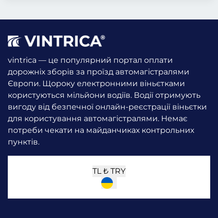
vintrica — це популярний портал оплати
дорожніх зборів за проїзд автомагістралями
Європи. Щороку електронними віньєтками
користуються мільйони водіїв.
Водії отримують
вигоду від безпечної онлайн-реєстрації віньєтки
для користування автомагістралями. Немає
потреби чекати на майданчиках контрольних
пунктів.
TL ₺
TRY